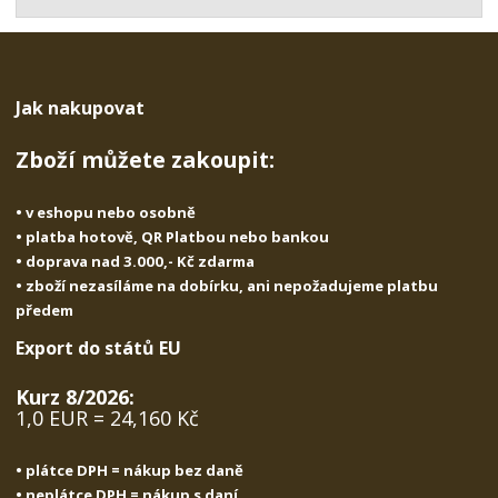
t
s
t
v
t
í
v
í
Jak nakupovat
Zboží můžete zakoupit:
• v eshopu nebo osobně
• platba hotově, QR Platbou nebo bankou
• doprava nad 3.000,- Kč zdarma
• zboží nezasíláme na dobírku, ani nepožadujeme platbu
předem
Export do států EU
Kurz 8/2026:
1,0 EUR = 24,160 Kč
• plátce DPH = nákup bez daně
• neplátce DPH = nákup s daní