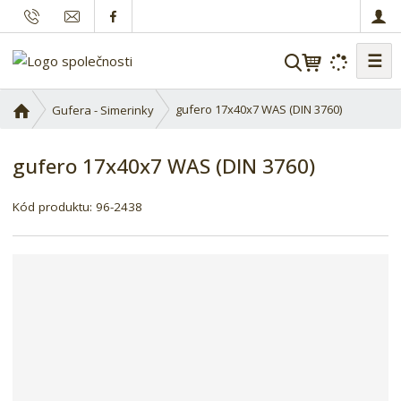
☰
V
y
h
Ú
gufero 17x40x7 WAS (DIN 3760)
Gufera - Simerinky
l
v
o
e
gufero 17x40x7 WAS (DIN 3760)
d
d
n
a
í
Kód produktu:
96-2438
t
s
t
r
a
n
a