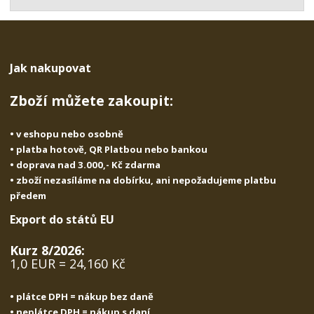
t
s
t
v
t
í
v
í
Jak nakupovat
Zboží můžete zakoupit:
• v eshopu nebo osobně
• platba hotově, QR Platbou nebo bankou
• doprava nad 3.000,- Kč zdarma
• zboží nezasíláme na dobírku, ani nepožadujeme platbu
předem
Export do států EU
Kurz 8/2026:
1,0 EUR = 24,160 Kč
• plátce DPH = nákup bez daně
• neplátce DPH = nákup s daní