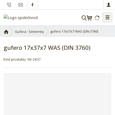
☰
V
y
h
Ú
gufero 17x37x7 WAS (DIN 3760)
Gufera - Simerinky
l
v
o
e
gufero 17x37x7 WAS (DIN 3760)
d
d
n
a
í
Kód produktu:
96-2437
t
s
t
r
a
n
a