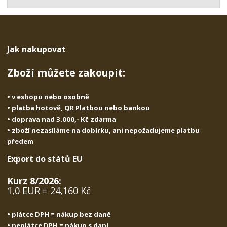
t
s
t
v
t
í
v
í
Jak nakupovat
Zboží můžete zakoupit:
• v eshopu nebo osobně
• platba hotově, QR Platbou nebo bankou
• doprava nad 3.000,- Kč zdarma
• zboží nezasíláme na dobírku, ani nepožadujeme platbu
předem
Export do států EU
Kurz 8/2026:
1,0 EUR = 24,160 Kč
• plátce DPH = nákup bez daně
• neplátce DPH = nákup s daní