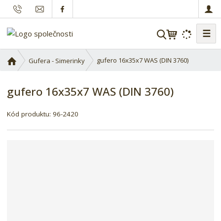
☰
V
y
h
Ú
gufero 16x35x7 WAS (DIN 3760)
Gufera - Simerinky
l
v
o
e
gufero 16x35x7 WAS (DIN 3760)
d
d
n
a
í
Kód produktu:
96-2420
t
s
t
r
a
n
a