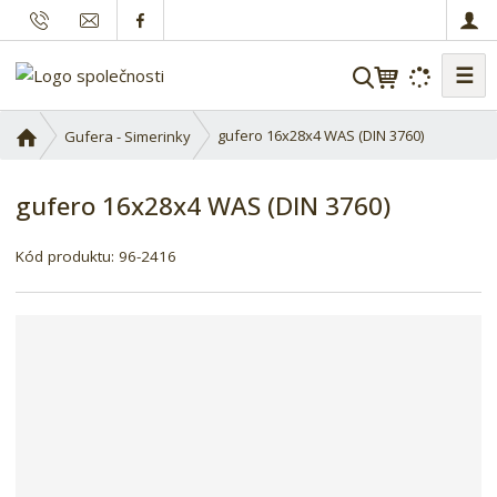
☰
V
y
h
Ú
gufero 16x28x4 WAS (DIN 3760)
Gufera - Simerinky
l
v
o
e
gufero 16x28x4 WAS (DIN 3760)
d
d
n
a
í
Kód produktu:
96-2416
t
s
t
r
a
n
a