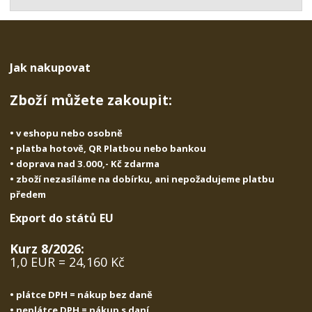
t
s
t
v
t
í
v
í
Jak nakupovat
Zboží můžete zakoupit:
• v eshopu nebo osobně
• platba hotově, QR Platbou nebo bankou
• doprava nad 3.000,- Kč zdarma
• zboží nezasíláme na dobírku, ani nepožadujeme platbu
předem
Export do států EU
Kurz 8/2026:
1,0 EUR = 24,160 Kč
• plátce DPH = nákup bez daně
• neplátce DPH = nákup s daní