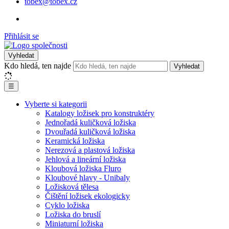
tobex@tobex.cz
Přihlásit se
Vyhledat
Kdo hledá, ten najde
Vyhledat
☰
Vyberte si kategorii
Katalogy ložisek pro konstruktéry
Jednořadá kuličková ložiska
Dvouřadá kuličková ložiska
Keramická ložiska
Nerezová a plastová ložiska
Jehlová a lineární ložiska
Kloubová ložiska Fluro
Kloubové hlavy - Unibaly
Ložisková tělesa
Čištění ložisek ekologicky
Cyklo ložiska
Ložiska do bruslí
Miniaturní ložiska