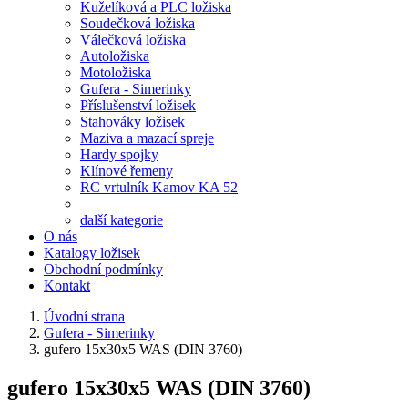
Kuželíková a PLC ložiska
Soudečková ložiska
Válečková ložiska
Autoložiska
Motoložiska
Gufera - Simerinky
Příslušenství ložisek
Stahováky ložisek
Maziva a mazací spreje
Hardy spojky
Klínové řemeny
RC vrtulník Kamov KA 52
další kategorie
O nás
Katalogy ložisek
Obchodní podmínky
Kontakt
Úvodní strana
Gufera - Simerinky
gufero 15x30x5 WAS (DIN 3760)
gufero 15x30x5 WAS (DIN 3760)