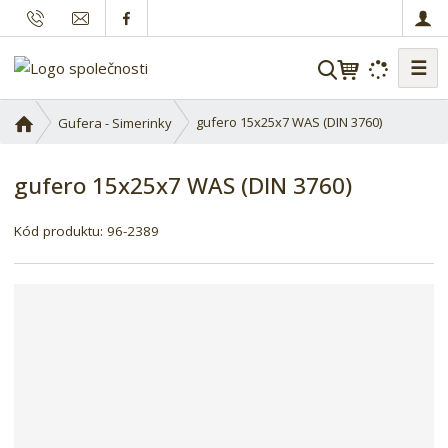
☰
V
y
h
Ú
gufero 15x25x7 WAS (DIN 3760)
Gufera - Simerinky
l
v
o
e
gufero 15x25x7 WAS (DIN 3760)
d
d
n
a
í
Kód produktu:
96-2389
t
s
t
r
a
n
a