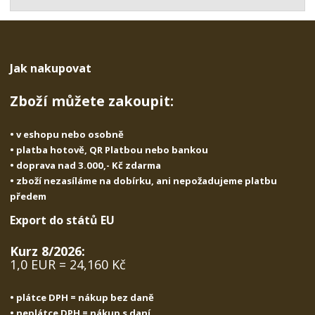
t
s
t
v
t
í
v
í
Jak nakupovat
Zboží můžete zakoupit:
• v eshopu nebo osobně
• platba hotově, QR Platbou nebo bankou
• doprava nad 3.000,- Kč zdarma
• zboží nezasíláme na dobírku, ani nepožadujeme platbu
předem
Export do států EU
Kurz 8/2026:
1,0 EUR = 24,160 Kč
• plátce DPH = nákup bez daně
• neplátce DPH = nákup s daní