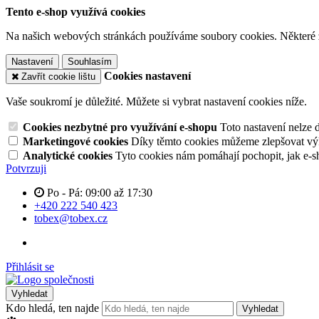
Tento e-shop využívá cookies
Na našich webových stránkách používáme soubory cookies. Některé z n
Nastavení
Souhlasím
Cookies nastavení
Zavřít cookie lištu
Vaše soukromí je důležité. Můžete si vybrat nastavení cookies níže.
Cookies nezbytné pro využívání e-shopu
Toto nastavení nelze 
Marketingové cookies
Díky těmto cookies můžeme zlepšovat výko
Analytické cookies
Tyto cookies nám pomáhají pochopit, jak e-s
Potvrzuji
Po - Pá: 09:00 až 17:30
+420 222 540 423
tobex@tobex.cz
Přihlásit se
Vyhledat
Kdo hledá, ten najde
Vyhledat