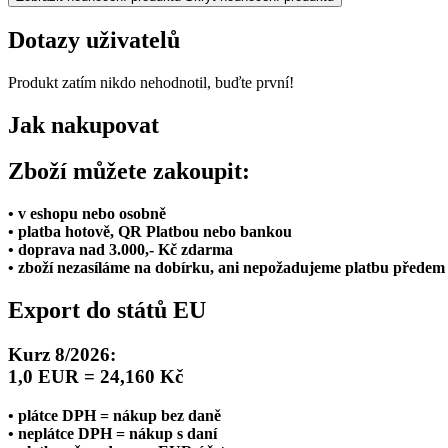
Dotazy uživatelů
Produkt zatím nikdo nehodnotil, buďte první!
Jak nakupovat
Zboží můžete zakoupit:
• v eshopu nebo osobně
• platba hotově, QR Platbou nebo bankou
• doprava nad 3.000,- Kč zdarma
• zboží nezasíláme na dobírku, ani nepožadujeme platbu předem
Export do států EU
Kurz 8/2026:
1,0 EUR = 24,160 Kč
• plátce DPH = nákup bez daně
• neplátce DPH = nákup s daní