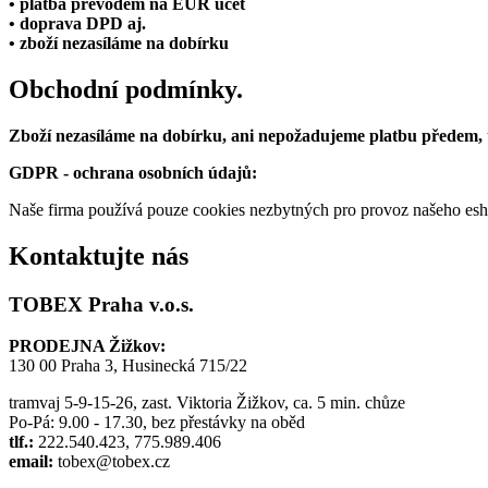
• platba převodem na EUR účet
• doprava DPD aj.
• zboží nezasíláme na dobírku
Obchodní podmínky.
Zboží nezasíláme na dobírku, ani nepožadujeme platbu předem,
GDPR - ochrana osobních údajů:
Naše firma používá pouze cookies nezbytných pro provoz našeho eshop
Kontaktujte nás
TOBEX Praha v.o.s.
PRODEJNA Žižkov:
130 00 Praha 3, Husinecká 715/22
tramvaj 5-9-15-26, zast. Viktoria Žižkov, ca. 5 min. chůze
Po-Pá: 9.00 - 17.30, bez přestávky na oběd
tlf.:
222.540.423, 775.989.406
email:
tobex@tobex.cz