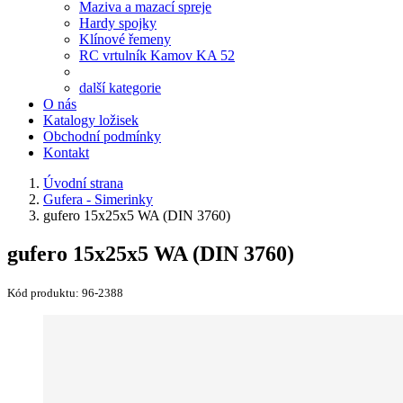
Maziva a mazací spreje
Hardy spojky
Klínové řemeny
RC vrtulník Kamov KA 52
další kategorie
O nás
Katalogy ložisek
Obchodní podmínky
Kontakt
Úvodní strana
Gufera - Simerinky
gufero 15x25x5 WA (DIN 3760)
gufero 15x25x5 WA (DIN 3760)
Kód produktu:
96-2388