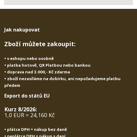
t
s
t
v
t
í
v
í
Jak nakupovat
Zboží můžete zakoupit:
• v eshopu nebo osobně
• platba hotově, QR Platbou nebo bankou
• doprava nad 3.000,- Kč zdarma
• zboží nezasíláme na dobírku, ani nepožadujeme platbu
předem
Export do států EU
Kurz 8/2026:
1,0 EUR = 24,160 Kč
• plátce DPH = nákup bez daně
• neplátce DPH = nákup s daní