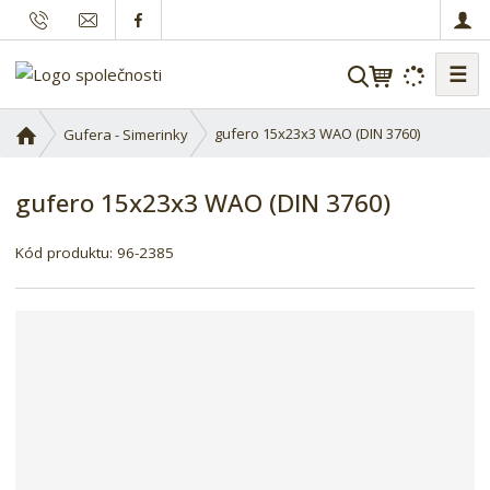
☰
V
y
h
Ú
gufero 15x23x3 WAO (DIN 3760)
Gufera - Simerinky
l
v
o
e
gufero 15x23x3 WAO (DIN 3760)
d
d
n
a
í
Kód produktu:
96-2385
t
s
t
r
a
n
a