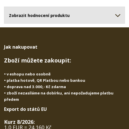
o
o
n
ž
o
č
s
ž
Zobrazit hodnocení produktu
e
t
s
t
v
t
í
v
í
Jak nakupovat
Zboží můžete zakoupit:
• v eshopu nebo osobně
• platba hotově, QR Platbou nebo bankou
• doprava nad 3.000,- Kč zdarma
• zboží nezasíláme na dobírku, ani nepožadujeme platbu
předem
Export do států EU
Kurz 8/2026:
1,0 EUR = 24,160 Kč