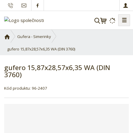
☰
V
y
h
Ú
Gufera - Simerinky
l
v
o
gufero 15,87x28,57x6,35 WA (DIN 3760)
e
d
d
n
a
gufero 15,87x28,57x6,35 WA (DIN
í
t
3760)
s
t
r
Kód produktu:
96-2407
a
n
a