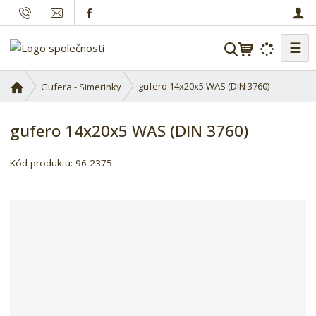
☰
V
y
h
Ú
gufero 14x20x5 WAS (DIN 3760)
Gufera - Simerinky
l
v
o
e
gufero 14x20x5 WAS (DIN 3760)
d
d
n
a
í
Kód produktu:
96-2375
t
s
t
r
a
n
a