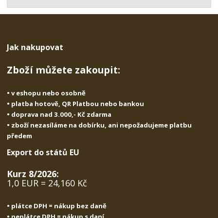
t
s
t
v
t
í
v
í
Jak nakupovat
Zboží můžete zakoupit:
• v eshopu nebo osobně
• platba hotově, QR Platbou nebo bankou
• doprava nad 3.000,- Kč zdarma
• zboží nezasíláme na dobírku, ani nepožadujeme platbu
předem
Export do států EU
Kurz 8/2026:
1,0 EUR = 24,160 Kč
• plátce DPH = nákup bez daně
• neplátce DPH = nákup s daní