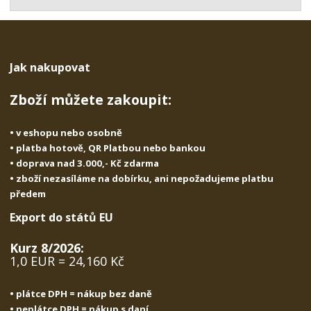
t
s
t
v
t
í
v
í
Jak nakupovat
Zboží můžete zakoupit:
• v eshopu nebo osobně
• platba hotově, QR Platbou nebo bankou
• doprava nad 3.000,- Kč zdarma
• zboží nezasíláme na dobírku, ani nepožadujeme platbu
předem
Export do států EU
Kurz 8/2026:
1,0 EUR = 24,160 Kč
• plátce DPH = nákup bez daně
• neplátce DPH = nákup s daní