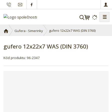
☰
V
y
h
Ú
gufero 12x22x7 WAS (DIN 3760)
Gufera - Simerinky
l
v
o
e
gufero 12x22x7 WAS (DIN 3760)
d
d
n
a
í
Kód produktu:
96-2347
t
s
t
r
a
n
a