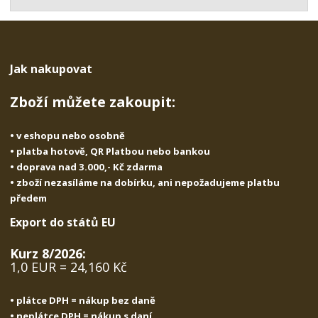
t
s
t
v
t
í
v
í
Jak nakupovat
Zboží můžete zakoupit:
• v eshopu nebo osobně
• platba hotově, QR Platbou nebo bankou
• doprava nad 3.000,- Kč zdarma
• zboží nezasíláme na dobírku, ani nepožadujeme platbu
předem
Export do států EU
Kurz 8/2026:
1,0 EUR = 24,160 Kč
• plátce DPH = nákup bez daně
• neplátce DPH = nákup s daní