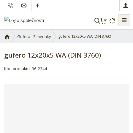
☰
V
y
h
Ú
gufero 12x20x5 WA (DIN 3760)
Gufera - Simerinky
l
v
o
e
gufero 12x20x5 WA (DIN 3760)
d
d
n
a
í
Kód produktu:
96-2344
t
s
t
r
a
n
a