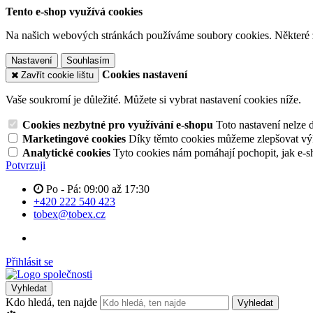
Tento e-shop využívá cookies
Na našich webových stránkách používáme soubory cookies. Některé z n
Nastavení
Souhlasím
Cookies nastavení
Zavřít cookie lištu
Vaše soukromí je důležité. Můžete si vybrat nastavení cookies níže.
Cookies nezbytné pro využívání e-shopu
Toto nastavení nelze 
Marketingové cookies
Díky těmto cookies můžeme zlepšovat výko
Analytické cookies
Tyto cookies nám pomáhají pochopit, jak e-s
Potvrzuji
Po - Pá: 09:00 až 17:30
+420 222 540 423
tobex@tobex.cz
Přihlásit se
Vyhledat
Kdo hledá, ten najde
Vyhledat