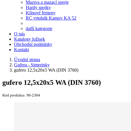
Maziva a mazací spreje
Hardy spojky
Klínové řemeny
RC vrtulník Kamov KA 52
další kategorie
O nás
Katalogy ložisek
Obchodní podmínky
Kontakt
Úvodní strana
Gufera - Simerinky
gufero 12,5x20x5 WA (DIN 3760)
gufero 12,5x20x5 WA (DIN 3760)
Kód produktu:
96-2364