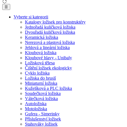
☰
Vyberte si kategorii
Katalogy ložisek pro konstruktéry
Jednořadá kuličková ložiska
Dvouřadá kuličková ložiska
Keramická ložiska
Nerezová a plastová ložiska
Jehlová a lineární ložiska
Kloubová ložiska
Kloubové hlavy - Unibaly
Ložisková tělesa
Čištění ložisek ekologicky
Cyklo ložiska
Ložiska do bruslí
Miniaturní ložiska
Kuželíková a PLC ložiska
Soudečková ložiska
Válečková ložiska
Autoložiska
Motoložiska
Gufera - Simerinky
Příslušenství ložisek
Stahováky ložisek