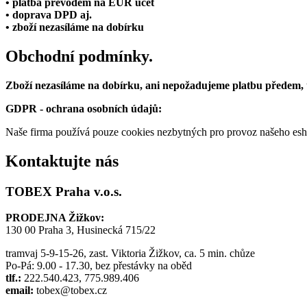
• platba převodem na EUR účet
• doprava DPD aj.
• zboží nezasíláme na dobírku
Obchodní podmínky.
Zboží nezasíláme na dobírku, ani nepožadujeme platbu předem,
GDPR - ochrana osobních údajů:
Naše firma používá pouze cookies nezbytných pro provoz našeho eshop
Kontaktujte nás
TOBEX Praha v.o.s.
PRODEJNA Žižkov:
130 00 Praha 3, Husinecká 715/22
tramvaj 5-9-15-26, zast. Viktoria Žižkov, ca. 5 min. chůze
Po-Pá: 9.00 - 17.30, bez přestávky na oběd
tlf.:
222.540.423, 775.989.406
email:
tobex@tobex.cz