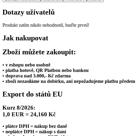
Dotazy uživatelů
Produkt zatím nikdo nehodnotil, buďte první!
Jak nakupovat
Zboží můžete zakoupit:
• v eshopu nebo osobně
• platba hotově, QR Platbou nebo bankou
• doprava nad 3.000,- Kč zdarma
• zboží nezasíláme na dobírku, ani nepožadujeme platbu předem
Export do států EU
Kurz 8/2026:
1,0 EUR = 24,160 Kč
• plátce DPH = nákup bez daně
• neplátce DPH = nákup s daní