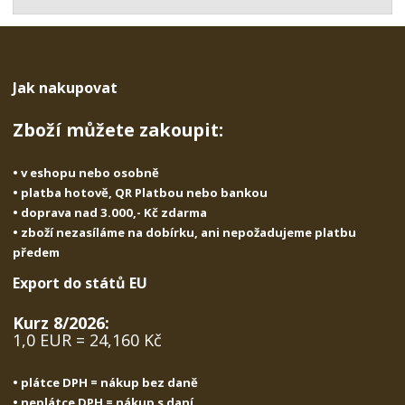
t
s
t
v
t
í
v
í
Jak nakupovat
Zboží můžete zakoupit:
• v eshopu nebo osobně
• platba hotově, QR Platbou nebo bankou
• doprava nad 3.000,- Kč zdarma
• zboží nezasíláme na dobírku, ani nepožadujeme platbu
předem
Export do států EU
Kurz 8/2026:
1,0 EUR = 24,160 Kč
• plátce DPH = nákup bez daně
• neplátce DPH = nákup s daní