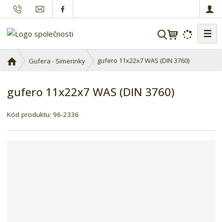
☰
V
y
h
Ú
gufero 11x22x7 WAS (DIN 3760)
Gufera - Simerinky
l
v
o
e
gufero 11x22x7 WAS (DIN 3760)
d
d
n
a
í
Kód produktu:
96-2336
t
s
t
r
a
n
a