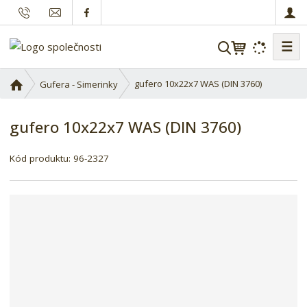
☰
V
y
h
Ú
gufero 10x22x7 WAS (DIN 3760)
Gufera - Simerinky
l
v
o
e
gufero 10x22x7 WAS (DIN 3760)
d
d
n
a
í
Kód produktu:
96-2327
t
s
t
r
a
n
a