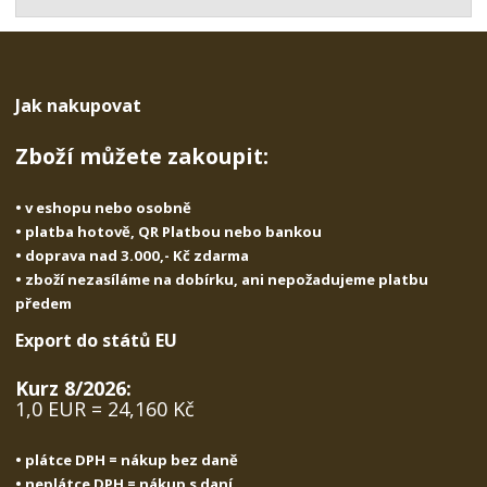
t
s
t
v
t
í
v
í
Jak nakupovat
Zboží můžete zakoupit:
• v eshopu nebo osobně
• platba hotově, QR Platbou nebo bankou
• doprava nad 3.000,- Kč zdarma
• zboží nezasíláme na dobírku, ani nepožadujeme platbu
předem
Export do států EU
Kurz 8/2026:
1,0 EUR = 24,160 Kč
• plátce DPH = nákup bez daně
• neplátce DPH = nákup s daní