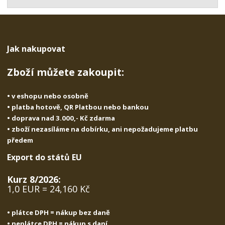
t
s
t
v
t
í
v
í
Jak nakupovat
Zboží můžete zakoupit:
• v eshopu nebo osobně
• platba hotově, QR Platbou nebo bankou
• doprava nad 3.000,- Kč zdarma
• zboží nezasíláme na dobírku, ani nepožadujeme platbu
předem
Export do států EU
Kurz 8/2026:
1,0 EUR = 24,160 Kč
• plátce DPH = nákup bez daně
• neplátce DPH = nákup s daní