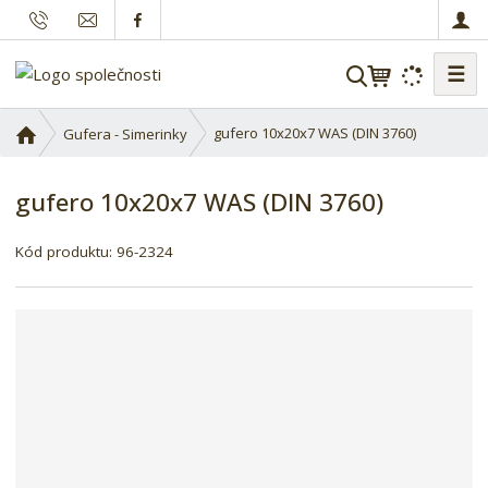
☰
V
y
h
Ú
gufero 10x20x7 WAS (DIN 3760)
Gufera - Simerinky
l
v
o
e
gufero 10x20x7 WAS (DIN 3760)
d
d
n
a
í
Kód produktu:
96-2324
t
s
t
r
a
n
a