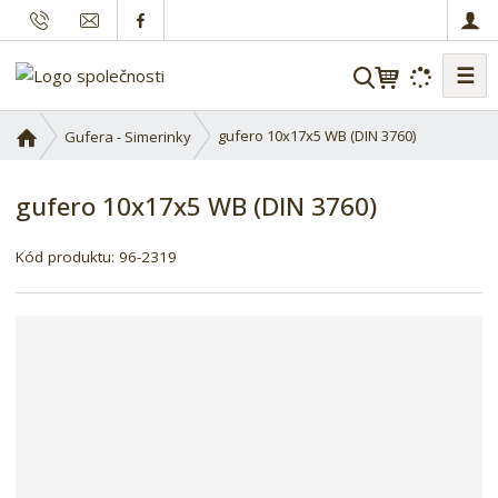
☰
V
y
h
Ú
gufero 10x17x5 WB (DIN 3760)
Gufera - Simerinky
l
v
o
e
gufero 10x17x5 WB (DIN 3760)
d
d
n
a
í
Kód produktu:
96-2319
t
s
t
r
a
n
a