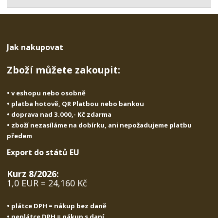
t
s
t
v
t
í
v
í
Jak nakupovat
Zboží můžete zakoupit:
• v eshopu nebo osobně
• platba hotově, QR Platbou nebo bankou
• doprava nad 3.000,- Kč zdarma
• zboží nezasíláme na dobírku, ani nepožadujeme platbu
předem
Export do států EU
Kurz 8/2026:
1,0 EUR = 24,160 Kč
• plátce DPH = nákup bez daně
• neplátce DPH = nákup s daní