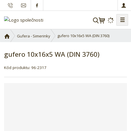
☰
V
y
h
Ú
gufero 10x16x5 WA (DIN 3760)
Gufera - Simerinky
l
v
o
e
gufero 10x16x5 WA (DIN 3760)
d
d
n
a
í
Kód produktu:
96-2317
t
s
t
r
a
n
a