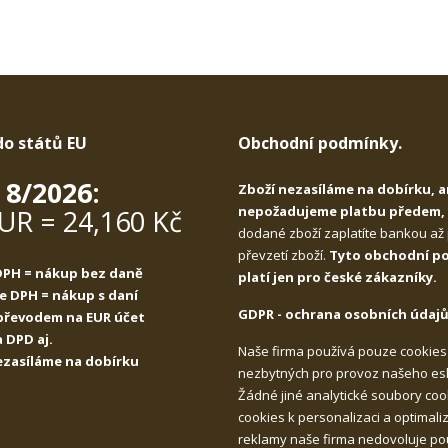
do států EU
Obchodní podmínky.
 8/2026:
Zboží nezasíláme na dobírku, a
nepožadujeme platbu předem
EUR = 24,160 Kč
dodané zboží zaplatíte bankou až
převzetí zboží.
Tyto obchodní p
 DPH = nákup bez daně
platí jen pro české zákazníky.
ce DPH = nákup s daní
GDPR - ochrana osobních údajů
 převodem na EUR účet
 DPD aj.
Naše firma používá pouze cookies
nezasíláme na dobírku
nezbytných pro provoz našeho es
Žádné jiné analytické soubory cook
cookies k personalizaci a optimali
reklamy naše firma nedovoluje pou