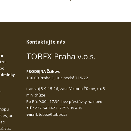
Kontaktujte nás
TOBEX Praha v.o.s.
ni
,
tzn.
 po
PRODEJNA Žižkov:
odmínky
130 00 Praha 3, Husinecká 715/22
tramvaj 5-9-15-26, zast. Viktoria Žižkov, ca. 5
:
min. chůze
Po-Pá: 9.00 - 17.30, bez přestávky na oběd
tlf.:
222.540.423, 775.989.406
hopu.
email:
tobex@tobex.cz
ies, ani
zaci
žívat.