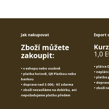
í
í
Jak nakupovat
Export 
Zboží můžete
Kurz
1,0 
zakoupit:
• plátce
• v eshopu nebo osobně
• neplát
• platba hotově, QR Platbou nebo
• platba
bankou
• doprava
• doprava nad 3.000,- Kč zdarma
• zboží 
• zboží nezasíláme na dobírku, ani
nepožadujeme platbu předem