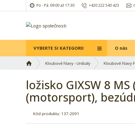
Po - Pá: 09:00 až 17:30
+420 222 540 423
VYBERTE SI KATEGORII
O nás
Ú
Kloubové hlavy - Unibaly
Kloubové hlavy 
v
o
ložisko GIXSW 8 MS (
d
n
(motorsport), bezú
í
s
t
Kód produktu:
137-2091
r
a
n