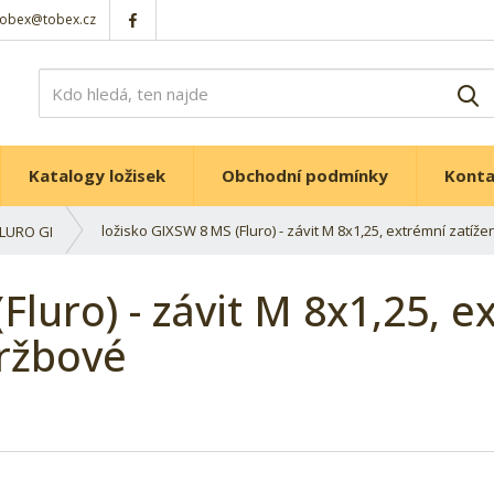
tobex@tobex.cz
V
Katalogy ložisek
Obchodní podmínky
Kont
ložisko GIXSW 8 MS (Fluro) - závit M 8x1,25, extrémní zatíž
FLURO GI
Fluro) - závit M 8x1,25, e
držbové