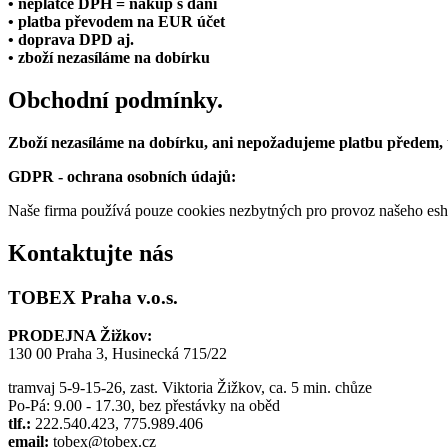
• neplátce DPH = nákup s daní
• platba převodem na EUR účet
• doprava DPD aj.
• zboží nezasíláme na dobírku
Obchodní podmínky.
Zboží nezasíláme na dobírku, ani nepožadujeme platbu předem,
GDPR - ochrana osobních údajů:
Naše firma používá pouze cookies nezbytných pro provoz našeho eshop
Kontaktujte nás
TOBEX Praha v.o.s.
PRODEJNA Žižkov:
130 00 Praha 3, Husinecká 715/22
tramvaj 5-9-15-26, zast. Viktoria Žižkov, ca. 5 min. chůze
Po-Pá: 9.00 - 17.30, bez přestávky na oběd
tlf.:
222.540.423, 775.989.406
email:
tobex@tobex.cz