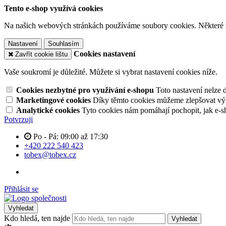
Tento e-shop využívá cookies
Na našich webových stránkách používáme soubory cookies. Některé z n
Nastavení
Souhlasím
Cookies nastavení
Zavřít cookie lištu
Vaše soukromí je důležité. Můžete si vybrat nastavení cookies níže.
Cookies nezbytné pro využívání e-shopu
Toto nastavení nelze 
Marketingové cookies
Díky těmto cookies můžeme zlepšovat výko
Analytické cookies
Tyto cookies nám pomáhají pochopit, jak e-s
Potvrzuji
Po - Pá: 09:00 až 17:30
+420 222 540 423
tobex@tobex.cz
Přihlásit se
Vyhledat
Kdo hledá, ten najde
Vyhledat