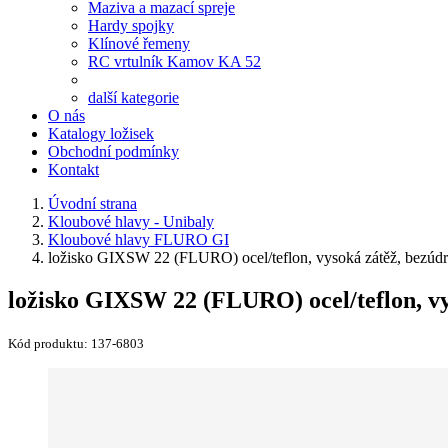
Maziva a mazací spreje
Hardy spojky
Klínové řemeny
RC vrtulník Kamov KA 52
další kategorie
O nás
Katalogy ložisek
Obchodní podmínky
Kontakt
Úvodní strana
Kloubové hlavy - Unibaly
Kloubové hlavy FLURO GI
ložisko GIXSW 22 (FLURO) ocel/teflon, vysoká zátěž, bezúdr
ložisko GIXSW 22 (FLURO) ocel/teflon, vy
Kód produktu:
137-6803