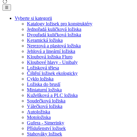
☰
Vyberte si kategorii
Katalogy ložisek pro konstruktéry
Jednořadá kuličková ložiska
Dvouřadá kuličková ložiska
Keramická ložiska
Nerezová a plastová ložiska
Jehlová a lineární ložiska
Kloubová ložiska Fluro
Kloubové hlavy - Unibaly
Ložisková tělesa
Čištění ložisek ekologicky
Cyklo ložiska
Ložiska do bruslí
Miniaturní ložiska
Kuželíková a PLC ložiska
Soudečková ložiska
Válečková ložiska
Autoložiska
Motoložiska
Gufera - Simerinky
Příslušenství ložisek
Stahováky ložisek