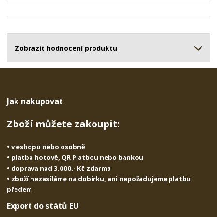
t
i
t
m
t
p
n
m
o
o
n
ž
o
č
s
ž
Zobrazit hodnocení produktu
e
t
s
t
v
t
í
v
í
Jak nakupovat
Zboží můžete zakoupit:
• v eshopu nebo osobně
• platba hotově, QR Platbou nebo bankou
• doprava nad 3.000,- Kč zdarma
• zboží nezasíláme na dobírku, ani nepožadujeme platbu
předem
Export do států EU