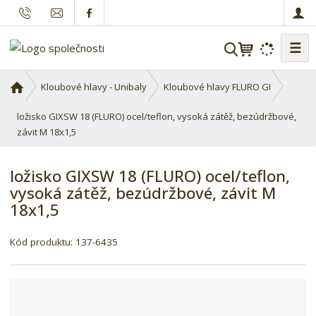
☰
V
y
h
Ú
Kloubové hlavy - Unibaly
Kloubové hlavy FLURO GI
l
v
o
ložisko GIXSW 18 (FLURO) ocel/teflon, vysoká zátěž, bezúdržbové,
e
d
závit M 18x1,5
d
n
a
í
t
ložisko GIXSW 18 (FLURO) ocel/teflon,
s
vysoká zátěž, bezúdržbové, závit M
t
18x1,5
r
a
n
Kód produktu:
137-6435
a