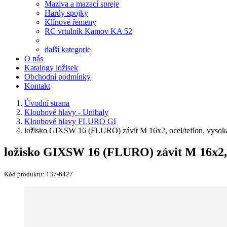
Maziva a mazací spreje
Hardy spojky
Klínové řemeny
RC vrtulník Kamov KA 52
další kategorie
O nás
Katalogy ložisek
Obchodní podmínky
Kontakt
Úvodní strana
Kloubové hlavy - Unibaly
Kloubové hlavy FLURO GI
ložisko GIXSW 16 (FLURO) závit M 16x2, ocel/teflon, vysoká
ložisko GIXSW 16 (FLURO) závit M 16x2, o
Kód produktu:
137-6427