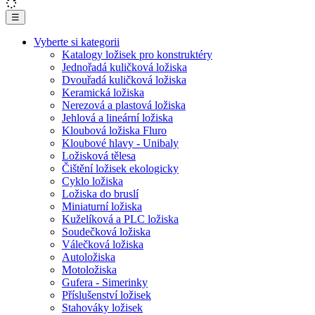
☰
Vyberte si kategorii
Katalogy ložisek pro konstruktéry
Jednořadá kuličková ložiska
Dvouřadá kuličková ložiska
Keramická ložiska
Nerezová a plastová ložiska
Jehlová a lineární ložiska
Kloubová ložiska Fluro
Kloubové hlavy - Unibaly
Ložisková tělesa
Čištění ložisek ekologicky
Cyklo ložiska
Ložiska do bruslí
Miniaturní ložiska
Kuželíková a PLC ložiska
Soudečková ložiska
Válečková ložiska
Autoložiska
Motoložiska
Gufera - Simerinky
Příslušenství ložisek
Stahováky ložisek