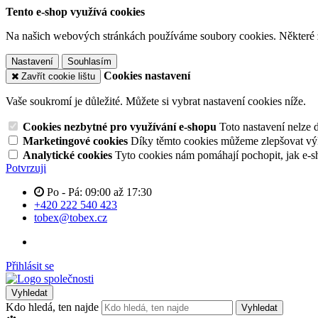
Tento e-shop využívá cookies
Na našich webových stránkách používáme soubory cookies. Některé z n
Nastavení
Souhlasím
Cookies nastavení
Zavřít cookie lištu
Vaše soukromí je důležité. Můžete si vybrat nastavení cookies níže.
Cookies nezbytné pro využívání e-shopu
Toto nastavení nelze 
Marketingové cookies
Díky těmto cookies můžeme zlepšovat výko
Analytické cookies
Tyto cookies nám pomáhají pochopit, jak e-s
Potvrzuji
Po - Pá: 09:00 až 17:30
+420 222 540 423
tobex@tobex.cz
Přihlásit se
Vyhledat
Kdo hledá, ten najde
Vyhledat