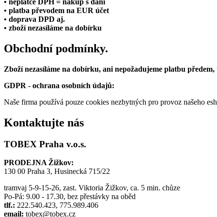
• neplátce DPH = nákup s daní
• platba převodem na EUR účet
• doprava DPD aj.
• zboží nezasíláme na dobírku
Obchodní podmínky.
Zboží nezasíláme na dobírku, ani nepožadujeme platbu předem,
GDPR - ochrana osobních údajů:
Naše firma používá pouze cookies nezbytných pro provoz našeho eshop
Kontaktujte nás
TOBEX Praha v.o.s.
PRODEJNA Žižkov:
130 00 Praha 3, Husinecká 715/22
tramvaj 5-9-15-26, zast. Viktoria Žižkov, ca. 5 min. chůze
Po-Pá: 9.00 - 17.30, bez přestávky na oběd
tlf.:
222.540.423, 775.989.406
email:
tobex@tobex.cz