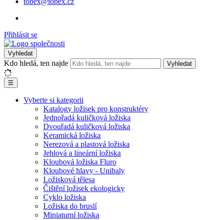
tobex@tobex.cz
Přihlásit se
Vyhledat
Kdo hledá, ten najde
Vyhledat
☰
Vyberte si kategorii
Katalogy ložisek pro konstruktéry
Jednořadá kuličková ložiska
Dvouřadá kuličková ložiska
Keramická ložiska
Nerezová a plastová ložiska
Jehlová a lineární ložiska
Kloubová ložiska Fluro
Kloubové hlavy - Unibaly
Ložisková tělesa
Čištění ložisek ekologicky
Cyklo ložiska
Ložiska do bruslí
Miniaturní ložiska