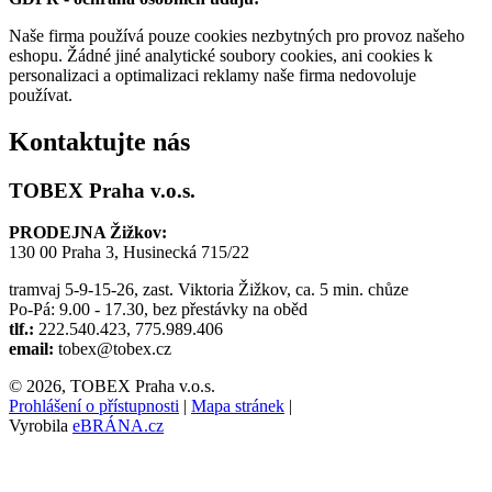
Naše firma používá pouze cookies nezbytných pro provoz našeho
eshopu. Žádné jiné analytické soubory cookies, ani cookies k
personalizaci a optimalizaci reklamy naše firma nedovoluje
používat.
Kontaktujte nás
TOBEX Praha v.o.s.
PRODEJNA Žižkov:
130 00 Praha 3, Husinecká 715/22
tramvaj 5-9-15-26, zast. Viktoria Žižkov, ca. 5 min. chůze
Po-Pá: 9.00 - 17.30, bez přestávky na oběd
tlf.:
222.540.423, 775.989.406
email:
tobex@tobex.cz
© 2026, TOBEX Praha v.o.s.
Prohlášení o přístupnosti
|
Mapa stránek
|
Vyrobila
eBRÁNA.cz