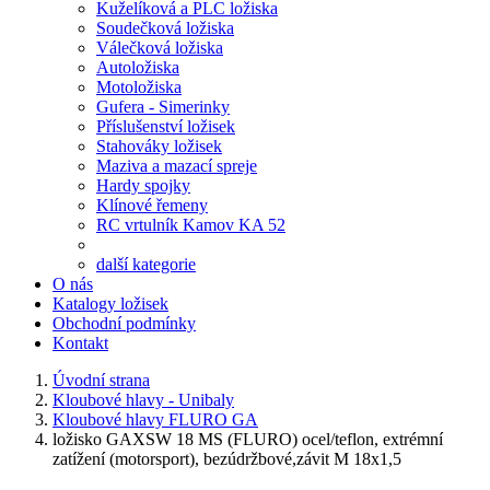
Kuželíková a PLC ložiska
Soudečková ložiska
Válečková ložiska
Autoložiska
Motoložiska
Gufera - Simerinky
Příslušenství ložisek
Stahováky ložisek
Maziva a mazací spreje
Hardy spojky
Klínové řemeny
RC vrtulník Kamov KA 52
další kategorie
O nás
Katalogy ložisek
Obchodní podmínky
Kontakt
Úvodní strana
Kloubové hlavy - Unibaly
Kloubové hlavy FLURO GA
ložisko GAXSW 18 MS (FLURO) ocel/teflon, extrémní
zatížení (motorsport), bezúdržbové,závit M 18x1,5