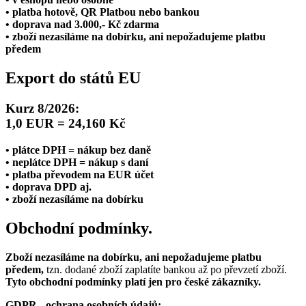
• platba hotově, QR Platbou nebo bankou
• doprava nad 3.000,- Kč zdarma
• zboží nezasíláme na dobírku, ani nepožadujeme platbu
předem
Export do států EU
Kurz 8/2026:
1,0 EUR = 24,160 Kč
• plátce DPH = nákup bez daně
• neplátce DPH = nákup s daní
• platba převodem na EUR účet
• doprava DPD aj.
• zboží nezasíláme na dobírku
Obchodní podmínky.
Zboží nezasíláme na dobírku, ani nepožadujeme platbu
předem,
tzn. dodané zboží zaplatíte bankou až po převzetí zboží.
Tyto obchodní podmínky platí jen pro české zákazníky.
GDPR - ochrana osobních údajů: