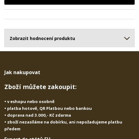
i
š
i
t
i
t
m
t
p
n
m
o
o
n
ž
o
č
s
ž
Zobrazit hodnocení produktu
e
t
s
t
v
t
í
v
í
Jak nakupovat
Zboží můžete zakoupit:
• v eshopu nebo osobně
• platba hotově, QR Platbou nebo bankou
• doprava nad 3.000,- Kč zdarma
• zboží nezasíláme na dobírku, ani nepožadujeme platbu
předem