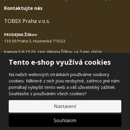
Kontaktujte nás
TOBEX Praha v.o.s.
PRODEJNA Žižkov:
130 00 Praha 3, Husinecká 715/22
tramvaj 5-9-15-26, zast. Viktoria Žižkov, ca. 5 min. chůze
Po-Pá: 9.00 - 17.30, bez přestávky na oběd
Tento e-shop využívá cookies
tlf.:
222.540.423, 775.989.406
email:
tobex@tobex.cz
Na našich webových stránkách používáme soubory
cookies. Některé z nich jsou nezbytné, zatímco jiné nám
pomáhají vylepšit tento web a váš uživatelský zážitek.
Souhlasíte s používáním všech cookies?
© 2026, TOBEX Praha v.o.s.
Nastavení
Prohlášení o přístupnosti
|
Mapa stránek
|
E
Souhlasím
B
VYROBILA
R
Á