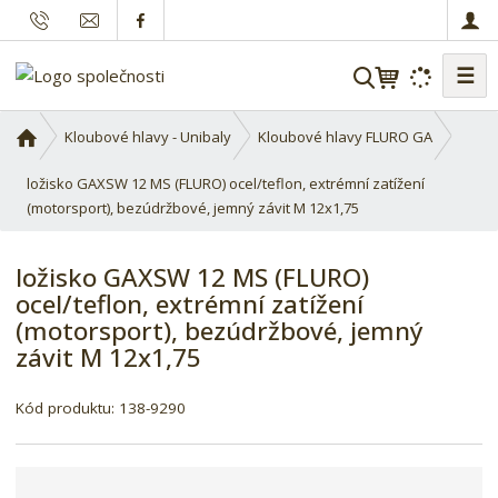
☰
V
y
h
Ú
Kloubové hlavy - Unibaly
Kloubové hlavy FLURO GA
l
v
o
ložisko GAXSW 12 MS (FLURO) ocel/teflon, extrémní zatížení
e
d
(motorsport), bezúdržbové, jemný závit M 12x1,75
d
n
a
í
t
ložisko GAXSW 12 MS (FLURO)
s
ocel/teflon, extrémní zatížení
t
(motorsport), bezúdržbové, jemný
r
závit M 12x1,75
a
n
a
Kód produktu:
138-9290