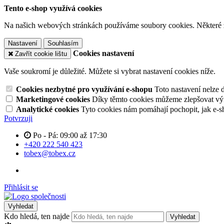
Tento e-shop využívá cookies
Na našich webových stránkách používáme soubory cookies. Některé z n
Nastavení
Souhlasím
Cookies nastavení
Zavřít cookie lištu
Vaše soukromí je důležité. Můžete si vybrat nastavení cookies níže.
Cookies nezbytné pro využívání e-shopu
Toto nastavení nelze 
Marketingové cookies
Díky těmto cookies můžeme zlepšovat výko
Analytické cookies
Tyto cookies nám pomáhají pochopit, jak e-s
Potvrzuji
Po - Pá: 09:00 až 17:30
+420 222 540 423
tobex@tobex.cz
Přihlásit se
Vyhledat
Kdo hledá, ten najde
Vyhledat