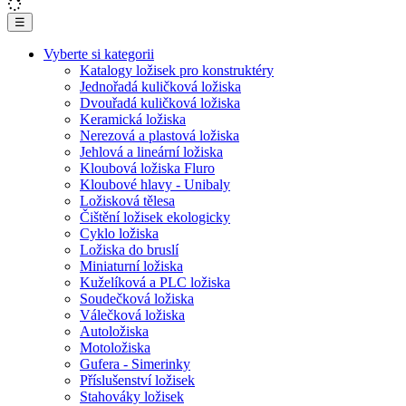
☰
Vyberte si kategorii
Katalogy ložisek pro konstruktéry
Jednořadá kuličková ložiska
Dvouřadá kuličková ložiska
Keramická ložiska
Nerezová a plastová ložiska
Jehlová a lineární ložiska
Kloubová ložiska Fluro
Kloubové hlavy - Unibaly
Ložisková tělesa
Čištění ložisek ekologicky
Cyklo ložiska
Ložiska do bruslí
Miniaturní ložiska
Kuželíková a PLC ložiska
Soudečková ložiska
Válečková ložiska
Autoložiska
Motoložiska
Gufera - Simerinky
Příslušenství ložisek
Stahováky ložisek