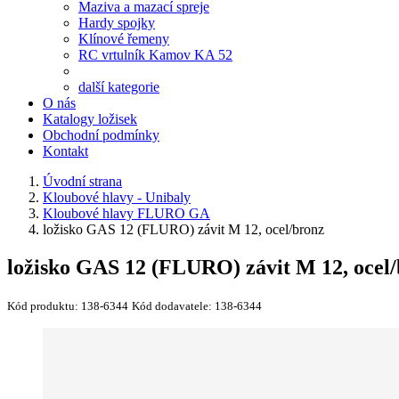
Maziva a mazací spreje
Hardy spojky
Klínové řemeny
RC vrtulník Kamov KA 52
další kategorie
O nás
Katalogy ložisek
Obchodní podmínky
Kontakt
Úvodní strana
Kloubové hlavy - Unibaly
Kloubové hlavy FLURO GA
ložisko GAS 12 (FLURO) závit M 12, ocel/bronz
ložisko GAS 12 (FLURO) závit M 12, ocel
Kód produktu:
138-6344
Kód dodavatele:
138-6344