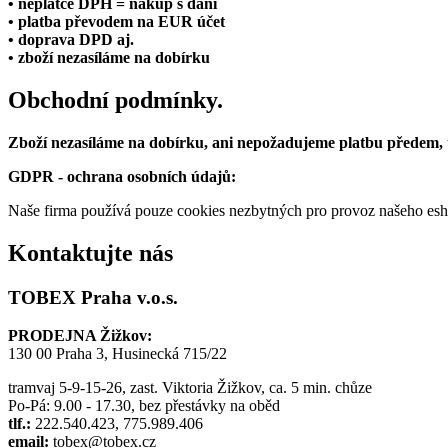
• neplátce DPH = nákup s daní
• platba převodem na EUR účet
• doprava DPD aj.
• zboží nezasíláme na dobírku
Obchodní podmínky.
Zboží nezasíláme na dobírku, ani nepožadujeme platbu předem,
GDPR - ochrana osobních údajů:
Naše firma používá pouze cookies nezbytných pro provoz našeho eshop
Kontaktujte nás
TOBEX Praha v.o.s.
PRODEJNA Žižkov:
130 00 Praha 3, Husinecká 715/22
tramvaj 5-9-15-26, zast. Viktoria Žižkov, ca. 5 min. chůze
Po-Pá: 9.00 - 17.30, bez přestávky na oběd
tlf.:
222.540.423, 775.989.406
email:
tobex@tobex.cz