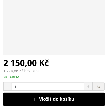
2 150,00 Kč
1 776,86 Kč bez DPH
SKLADEM
S
N
Z
ks
n
a
m
í
v
ě
ž
ý
Vložit do košíku
n
i
š
i