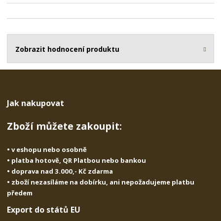
t
i
t
m
t
p
n
m
o
o
n
ž
o
č
s
ž
Zobrazit hodnocení produktu
e
t
s
t
v
t
í
v
í
Jak nakupovat
Zboží můžete zakoupit:
• v eshopu nebo osobně
• platba hotově, QR Platbou nebo bankou
• doprava nad 3.000,- Kč zdarma
• zboží nezasíláme na dobírku, ani nepožadujeme platbu
předem
Export do států EU