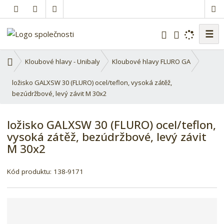
☰
V
y
h
Ú
Kloubové hlavy - Unibaly
Kloubové hlavy FLURO GA
l
v
o
ložisko GALXSW 30 (FLURO) ocel/teflon, vysoká zátěž,
e
d
bezúdržbové, levý závit M 30x2
d
n
a
í
t
ložisko GALXSW 30 (FLURO) ocel/teflon,
s
vysoká zátěž, bezúdržbové, levý závit
t
M 30x2
r
a
n
Kód produktu:
138-9171
a