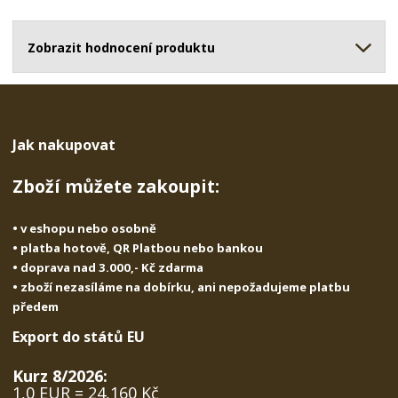
o
o
n
ž
o
č
s
ž
Zobrazit hodnocení produktu
e
t
s
t
v
t
í
v
í
Jak nakupovat
Zboží můžete zakoupit:
• v eshopu nebo osobně
• platba hotově, QR Platbou nebo bankou
• doprava nad 3.000,- Kč zdarma
• zboží nezasíláme na dobírku, ani nepožadujeme platbu
předem
Export do států EU
Kurz 8/2026:
1,0 EUR = 24,160 Kč