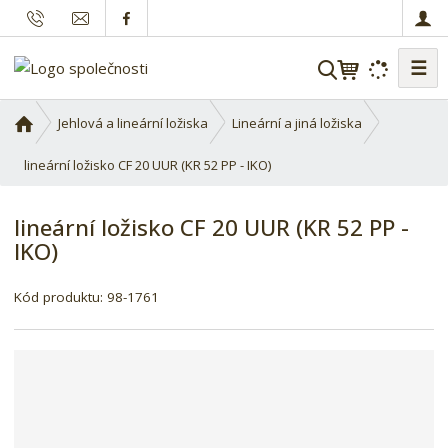
☰
V
y
h
Ú
Jehlová a lineární ložiska
Lineární a jiná ložiska
l
v
o
lineární ložisko CF 20 UUR (KR 52 PP - IKO)
e
d
d
n
a
lineární ložisko CF 20 UUR (KR 52 PP -
í
t
IKO)
s
t
K
r
Kód produktu:
98-1761
ó
a
d
n
d
a
o
d
a