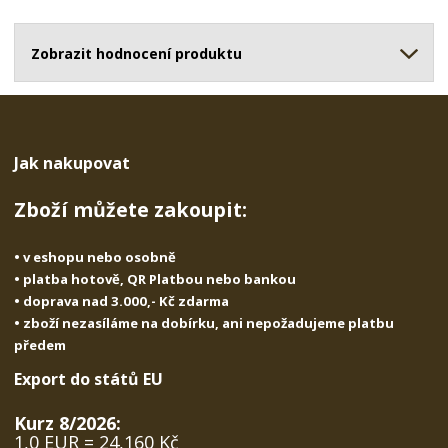
o
o
n
ž
o
č
s
ž
Zobrazit hodnocení produktu
e
t
s
t
v
t
í
v
í
Jak nakupovat
Zboží můžete zakoupit:
• v eshopu nebo osobně
• platba hotově, QR Platbou nebo bankou
• doprava nad 3.000,- Kč zdarma
• zboží nezasíláme na dobírku, ani nepožadujeme platbu
předem
Export do států EU
Kurz 8/2026:
1,0 EUR = 24,160 Kč