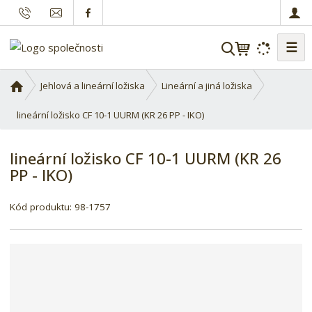
☰
V
y
h
Ú
Jehlová a lineární ložiska
Lineární a jiná ložiska
l
v
o
lineární ložisko CF 10-1 UURM (KR 26 PP - IKO)
e
d
d
n
a
lineární ložisko CF 10-1 UURM (KR 26
í
t
PP - IKO)
s
t
K
r
Kód produktu:
98-1757
ó
a
d
n
d
a
o
d
a