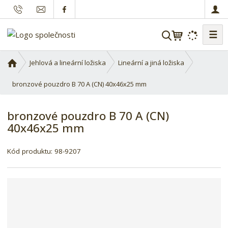
☰
V
y
h
Ú
Jehlová a lineární ložiska
Lineární a jiná ložiska
l
v
o
bronzové pouzdro B 70 A (CN) 40x46x25 mm
e
d
d
n
a
bronzové pouzdro B 70 A (CN)
í
t
40x46x25 mm
s
t
r
Kód produktu:
98-9207
a
n
a