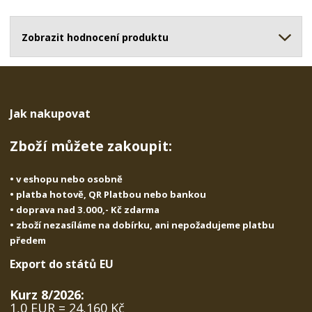
o
o
n
ž
o
č
s
ž
Zobrazit hodnocení produktu
e
t
s
t
v
t
í
v
í
Jak nakupovat
Zboží můžete zakoupit:
• v eshopu nebo osobně
• platba hotově, QR Platbou nebo bankou
• doprava nad 3.000,- Kč zdarma
• zboží nezasíláme na dobírku, ani nepožadujeme platbu
předem
Export do států EU
Kurz 8/2026:
1,0 EUR = 24,160 Kč