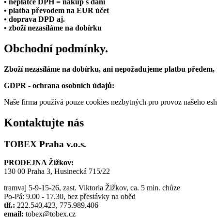
• neplátce DPH = nákup s daní
• platba převodem na EUR účet
• doprava DPD aj.
• zboží nezasíláme na dobírku
Obchodní podmínky.
Zboží nezasíláme na dobírku, ani nepožadujeme platbu předem,
GDPR - ochrana osobních údajů:
Naše firma používá pouze cookies nezbytných pro provoz našeho eshop
Kontaktujte nás
TOBEX Praha v.o.s.
PRODEJNA Žižkov:
130 00 Praha 3, Husinecká 715/22
tramvaj 5-9-15-26, zast. Viktoria Žižkov, ca. 5 min. chůze
Po-Pá: 9.00 - 17.30, bez přestávky na oběd
tlf.:
222.540.423, 775.989.406
email:
tobex@tobex.cz