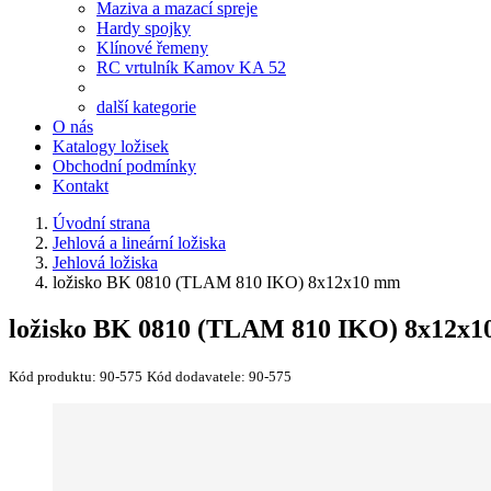
Maziva a mazací spreje
Hardy spojky
Klínové řemeny
RC vrtulník Kamov KA 52
další kategorie
O nás
Katalogy ložisek
Obchodní podmínky
Kontakt
Úvodní strana
Jehlová a lineární ložiska
Jehlová ložiska
ložisko BK 0810 (TLAM 810 IKO) 8x12x10 mm
ložisko BK 0810 (TLAM 810 IKO) 8x12x
Kód produktu:
90-575
Kód dodavatele:
90-575