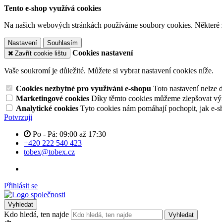
Tento e-shop využívá cookies
Na našich webových stránkách používáme soubory cookies. Některé z n
Nastavení
Souhlasím
Cookies nastavení
Zavřít cookie lištu
Vaše soukromí je důležité. Můžete si vybrat nastavení cookies níže.
Cookies nezbytné pro využívání e-shopu
Toto nastavení nelze 
Marketingové cookies
Díky těmto cookies můžeme zlepšovat výko
Analytické cookies
Tyto cookies nám pomáhají pochopit, jak e-s
Potvrzuji
Po - Pá: 09:00 až 17:30
+420 222 540 423
tobex@tobex.cz
Přihlásit se
Vyhledat
Kdo hledá, ten najde
Vyhledat