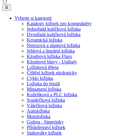
☰
Vyberte si kategorii
Katalogy ložisek pro konstruktéry
Jednořadá kuličková ložiska
Dvouřadá kuličková ložiska
Keramická ložiska
Nerezová a plastová ložiska
Jehlová a lineární ložiska
Kloubová ložiska Fluro
Kloubové hlavy - Unibaly
Ložisková tělesa
Čištění ložisek ekologicky
Cyklo ložiska
Ložiska do bruslí
Miniaturní ložiska
Kuželíková a PLC ložiska
Soudečková ložiska
Válečková ložiska
Autoložiska
Motoložiska
Gufera - Simerinky
Příslušenství ložisek
Stahováky ložisek