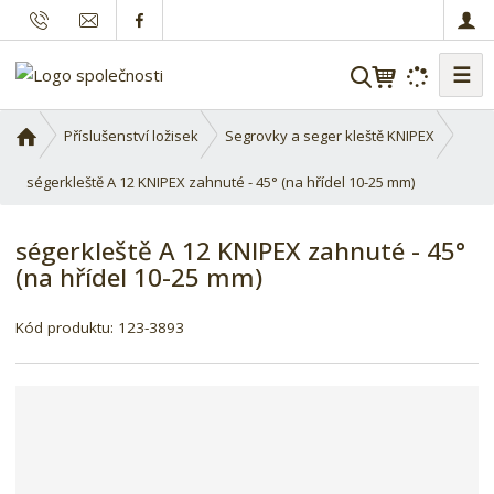
☰
V
y
h
Ú
Příslušenství ložisek
Segrovky a seger kleště KNIPEX
l
v
o
ségerkleště A 12 KNIPEX zahnuté - 45° (na hřídel 10-25 mm)
e
d
d
n
a
ségerkleště A 12 KNIPEX zahnuté - 45°
í
t
(na hřídel 10-25 mm)
s
t
r
Kód produktu:
123-3893
a
n
a