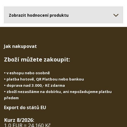
o
o
n
ž
o
č
s
ž
Zobrazit hodnocení produktu
e
t
s
t
v
t
í
v
í
Jak nakupovat
Zboží můžete zakoupit:
• v eshopu nebo osobně
• platba hotově, QR Platbou nebo bankou
• doprava nad 3.000,- Kč zdarma
• zboží nezasíláme na dobírku, ani nepožadujeme platbu
předem
Export do států EU
Kurz 8/2026:
1,0 EUR = 24,160 Kč