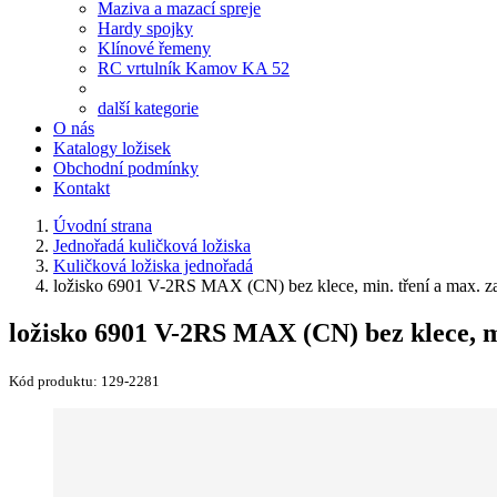
Maziva a mazací spreje
Hardy spojky
Klínové řemeny
RC vrtulník Kamov KA 52
další kategorie
O nás
Katalogy ložisek
Obchodní podmínky
Kontakt
Úvodní strana
Jednořadá kuličková ložiska
Kuličková ložiska jednořadá
ložisko 6901 V-2RS MAX (CN) bez klece, min. tření a max. z
ložisko 6901 V-2RS MAX (CN) bez klece, m
Kód produktu:
129-2281