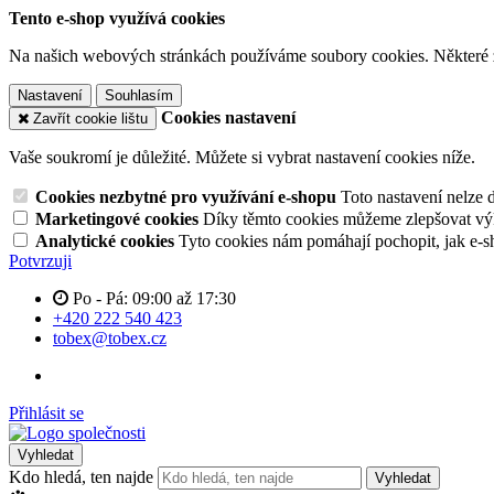
Tento e-shop využívá cookies
Na našich webových stránkách používáme soubory cookies. Některé z n
Nastavení
Souhlasím
Cookies nastavení
Zavřít cookie lištu
Vaše soukromí je důležité. Můžete si vybrat nastavení cookies níže.
Cookies nezbytné pro využívání e-shopu
Toto nastavení nelze 
Marketingové cookies
Díky těmto cookies můžeme zlepšovat výko
Analytické cookies
Tyto cookies nám pomáhají pochopit, jak e-s
Potvrzuji
Po - Pá: 09:00 až 17:30
+420 222 540 423
tobex@tobex.cz
Přihlásit se
Vyhledat
Kdo hledá, ten najde
Vyhledat