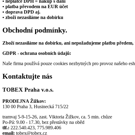
• neplátce DPH = nákup s daní
• platba převodem na EUR účet
• doprava DPD aj.
• zboží nezasíláme na dobírku
Obchodní podmínky.
Zboží nezasíláme na dobírku, ani nepožadujeme platbu předem,
GDPR - ochrana osobních údajů:
Naše firma používá pouze cookies nezbytných pro provoz našeho eshop
Kontaktujte nás
TOBEX Praha v.o.s.
PRODEJNA Žižkov:
130 00 Praha 3, Husinecká 715/22
tramvaj 5-9-15-26, zast. Viktoria Žižkov, ca. 5 min. chůze
Po-Pá: 9.00 - 17.30, bez přestávky na oběd
tlf.:
222.540.423, 775.989.406
email:
tobex@tobex.cz