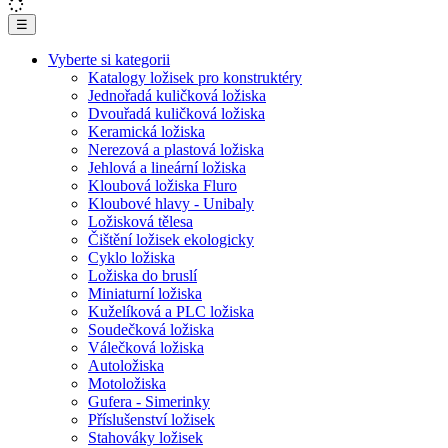
☰
Vyberte si kategorii
Katalogy ložisek pro konstruktéry
Jednořadá kuličková ložiska
Dvouřadá kuličková ložiska
Keramická ložiska
Nerezová a plastová ložiska
Jehlová a lineární ložiska
Kloubová ložiska Fluro
Kloubové hlavy - Unibaly
Ložisková tělesa
Čištění ložisek ekologicky
Cyklo ložiska
Ložiska do bruslí
Miniaturní ložiska
Kuželíková a PLC ložiska
Soudečková ložiska
Válečková ložiska
Autoložiska
Motoložiska
Gufera - Simerinky
Příslušenství ložisek
Stahováky ložisek