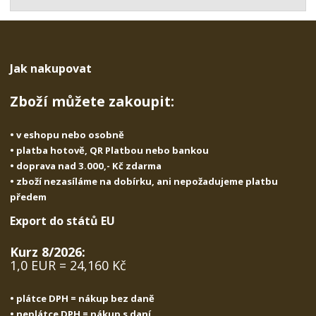
t
s
t
v
t
í
v
í
Jak nakupovat
Zboží můžete zakoupit:
• v eshopu nebo osobně
• platba hotově, QR Platbou nebo bankou
• doprava nad 3.000,- Kč zdarma
• zboží nezasíláme na dobírku, ani nepožadujeme platbu
předem
Export do států EU
Kurz 8/2026:
1,0 EUR = 24,160 Kč
• plátce DPH = nákup bez daně
• neplátce DPH = nákup s daní