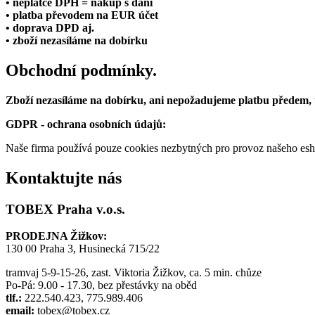
• neplátce DPH = nákup s daní
• platba převodem na EUR účet
• doprava DPD aj.
• zboží nezasíláme na dobírku
Obchodní podmínky.
Zboží nezasíláme na dobírku, ani nepožadujeme platbu předem,
GDPR - ochrana osobních údajů:
Naše firma používá pouze cookies nezbytných pro provoz našeho eshop
Kontaktujte nás
TOBEX Praha v.o.s.
PRODEJNA Žižkov:
130 00 Praha 3, Husinecká 715/22
tramvaj 5-9-15-26, zast. Viktoria Žižkov, ca. 5 min. chůze
Po-Pá: 9.00 - 17.30, bez přestávky na oběd
tlf.:
222.540.423, 775.989.406
email:
tobex@tobex.cz