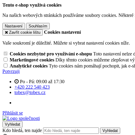
Tento e-shop využívá cookies
Na našich webových stránkách používáme soubory cookies. Některé z n
Nastavení
Souhlasím
Cookies nastavení
Zavřít cookie lištu
Vaše soukromí je důležité. Můžete si vybrat nastavení cookies níže.
Cookies nezbytné pro využívání e-shopu
Toto nastavení nelze 
Marketingové cookies
Díky těmto cookies můžeme zlepšovat výko
Analytické cookies
Tyto cookies nám pomáhají pochopit, jak e-s
Potvrzuji
Po - Pá: 09:00 až 17:30
+420 222 540 423
tobex@tobex.cz
Přihlásit se
Vyhledat
Kdo hledá, ten najde
Vyhledat