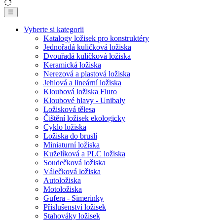
☰
Vyberte si kategorii
Katalogy ložisek pro konstruktéry
Jednořadá kuličková ložiska
Dvouřadá kuličková ložiska
Keramická ložiska
Nerezová a plastová ložiska
Jehlová a lineární ložiska
Kloubová ložiska Fluro
Kloubové hlavy - Unibaly
Ložisková tělesa
Čištění ložisek ekologicky
Cyklo ložiska
Ložiska do bruslí
Miniaturní ložiska
Kuželíková a PLC ložiska
Soudečková ložiska
Válečková ložiska
Autoložiska
Motoložiska
Gufera - Simerinky
Příslušenství ložisek
Stahováky ložisek