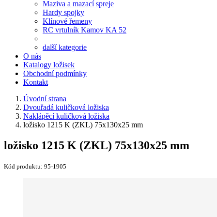
Maziva a mazací spreje
Hardy spojky
Klínové řemeny
RC vrtulník Kamov KA 52
další kategorie
O nás
Katalogy ložisek
Obchodní podmínky
Kontakt
Úvodní strana
Dvouřadá kuličková ložiska
Naklápěcí kuličková ložiska
ložisko 1215 K (ZKL) 75x130x25 mm
ložisko 1215 K (ZKL) 75x130x25 mm
Kód produktu:
95-1905