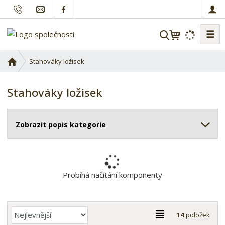
☰
V
y
h
Ú
Stahováky ložisek
l
v
o
e
Stahováky ložisek
d
d
n
a
í
t
Zobrazit popis kategorie
s
t
r
a
n
Probíhá načítání komponenty
a
Ř
T
14
položek
a