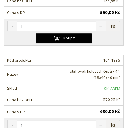
454,55 Kč
í
550,00 Kč
S
N
Z
ks
n
a
m
í
v
ě
Koupit
ž
ý
n
i
š
i
t
i
t
m
t
101-1835
p
n
m
o
o
n
stahovák kulových čepů - K 1
ž
o
č
(18x40x40 mm)
s
ž
e
t
s
t
SKLADEM
v
t
í
v
570,25 Kč
í
690,00 Kč
S
N
Z
ks