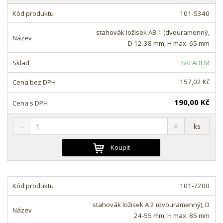
a
z
b
101-5340
e
u
n
stahovák ložisek AB 1 (dvouramenný,
l
í
D 12-38 mm, H max. 65 mm
k
p
o
SKLADEM
r
o
v
157,02 Kč
d
ý
u
v
190,00 Kč
k
ý
t
S
N
Z
p
ks
ů
n
a
m
i
í
v
ě
Koupit
s
ž
ý
n
i
š
i
t
i
t
m
t
101-7200
p
n
m
o
o
n
stahovák ložisek A 2 (dvouramenný), D
ž
o
č
24-55 mm, H max. 85 mm
s
ž
e