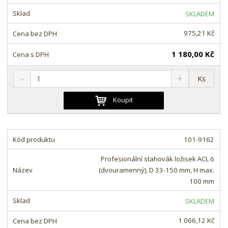
s
ž
t
s
t
SKLADEM
v
t
í
v
975,21 Kč
í
1 180,00 Kč
S
N
Z
Ks
n
a
m
í
v
ě
Koupit
ž
ý
n
i
š
i
t
i
t
m
t
101-9162
p
n
m
o
o
n
Profesionální stahovák ložisek ACL 6
ž
o
č
(dvouramenný), D 33-150 mm, H max.
s
ž
e
100 mm
t
s
t
v
t
SKLADEM
í
v
í
1 066,12 Kč