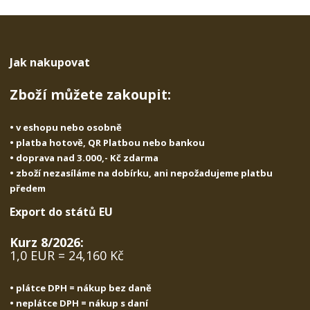
m
t
p
n
m
o
o
n
ž
o
č
s
ž
e
Jak nakupovat
t
s
t
v
t
Zboží můžete zakoupit:
í
v
í
• v eshopu nebo osobně
• platba hotově, QR Platbou nebo bankou
• doprava nad 3.000,- Kč zdarma
• zboží nezasíláme na dobírku, ani nepožadujeme platbu
předem
Export do států EU
Kurz 8/2026:
1,0 EUR = 24,160 Kč
• plátce DPH = nákup bez daně
• neplátce DPH = nákup s daní