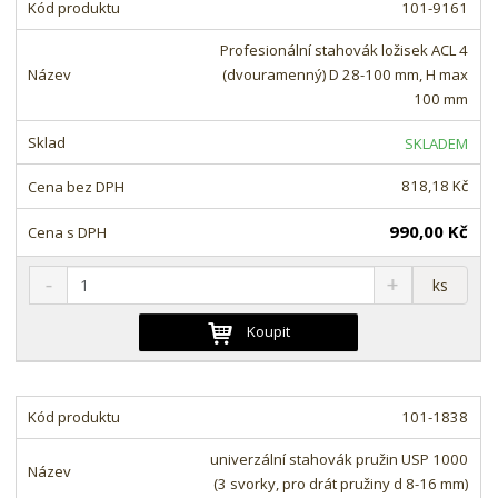
101-9161
p
n
m
o
o
n
Profesionální stahovák ložisek ACL 4
ž
o
č
(dvouramenný) D 28-100 mm, H max
s
ž
e
100 mm
t
s
t
v
t
SKLADEM
í
v
í
818,18 Kč
990,00 Kč
S
N
Z
ks
n
a
m
í
v
ě
Koupit
ž
ý
n
i
š
i
t
i
t
m
t
101-1838
p
n
m
o
o
n
univerzální stahovák pružin USP 1000
ž
o
č
(3 svorky, pro drát pružiny d 8-16 mm)
e