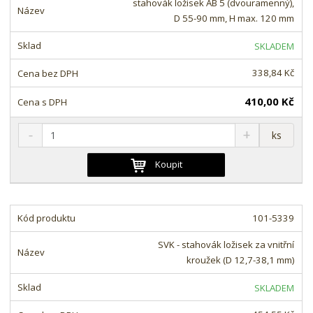
stahovák ložisek AB 5 (dvouramenný),
ž
o
č
D 55-90 mm, H max. 120 mm
s
ž
e
t
s
t
SKLADEM
v
t
í
v
338,84 Kč
í
410,00 Kč
S
N
Z
ks
n
a
m
í
v
ě
Koupit
ž
ý
n
i
š
i
t
i
t
m
t
101-5339
p
n
m
o
o
n
SVK - stahovák ložisek za vnitřní
ž
o
č
kroužek (D 12,7-38,1 mm)
s
ž
e
t
s
t
SKLADEM
v
t
í
v