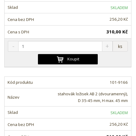
t
s
t
SKLADEM
v
t
í
v
256,20 Kč
í
310,00 Kč
S
N
Z
ks
n
a
m
í
v
ě
Koupit
ž
ý
n
i
š
i
t
i
t
m
t
101-9166
p
n
m
o
o
n
stahovák ložisek AB 2 (dvouramenný),
ž
o
č
D 35-45 mm, H max. 45 mm
s
ž
e
t
s
t
SKLADEM
v
t
í
v
256,20 Kč
í