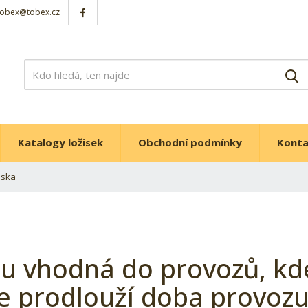
tobex@tobex.cz
V
Katalogy ložisek
Obchodní podmínky
Kont
iska
ou vhodná do provozů, kd
e prodlouží doba provozu