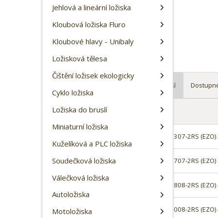
a
Jehlová a lineární ložiska
n
Kloubová ložiska Fluro
a
Kloubové hlavy - Unibaly
Ložisková tělesa
Čištění ložisek ekologicky
Doporučené
Nejlevnější
Nejdražší
Dostupn
Cyklo ložiska
Ř
Ložiska do bruslí
Kód produktu
Název
a
z
Miniaturní ložiska
e
181-8262
nerezové ložisko SS 6307-2RS (EZO
Kuželíková a PLC ložiska
n
í
Soudečková ložiska
181-9299
nerezové ložisko SS 6707-2RS (EZO
p
Válečková ložiska
r
181-8264
nerezové ložisko SS 6808-2RS (EZO
o
Autoložiska
d
181-8265
nerezové ložisko SS 6008-2RS (EZO
u
Motoložiska