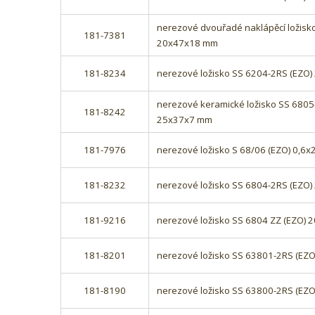
nerezové dvouřadé naklápěcí ložisk
181-7381
20x47x18 mm
181-8234
nerezové ložisko SS 6204-2RS (EZO
nerezové keramické ložisko SS 6805-
181-8242
25x37x7 mm
181-7976
nerezové ložisko S 68/06 (EZO) 0,6
181-8232
nerezové ložisko SS 6804-2RS (EZO
181-9216
nerezové ložisko SS 6804 ZZ (EZO)
181-8201
nerezové ložisko SS 63801-2RS (EZ
181-8190
nerezové ložisko SS 63800-2RS (EZ