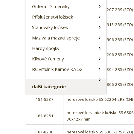
k
Gufera - Simerinky
t
181-8261
nerezové ložisko SS 6207-2RS (EZO
ů
Příslušenství ložisek
181-8267
nerezové ložisko SS 6913-2RS (EZO
Stahováky ložisek
Maziva a mazací spreje
181-8252
nerezové ložisko SS 6906-2RS (EZO
Hardy spojky
181-8256
nerezové ložisko SS 6206-2RS (EZO
Klínové řemeny
RC vrtulník Kamov KA 52
181-8236
nerezové ložisko SS 6304-2RS (EZO
181-8250
nerezové ložisko SS 6806-2RS (EZO
další kategorie
181-8237
nerezové ložisko SS 62204-2RS (CN
nerezové keramické ložisko SS 6806-
181-8251
30x42x7 mm
181-8230
nerezové ložisko SS 6303-2RS (EZO