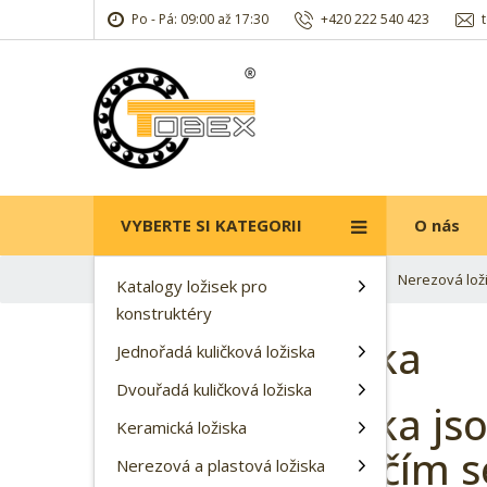
Po - Pá: 09:00 až 17:30
+420 222 540 423
VYBERTE SI KATEGORII
O nás
Ú
Nerezová lož
Nerezová a plastová ložiska
Katalogy ložisek pro
v
konstruktéry
o
Nerezová ložiska
d
Jednořadá kuličková ložiska
n
Dvouřadá kuličková ložiska
í
Nerezová ložiska js
s
Keramická ložiska
t
styku s vodou, čím s
Nerezová a plastová ložiska
r