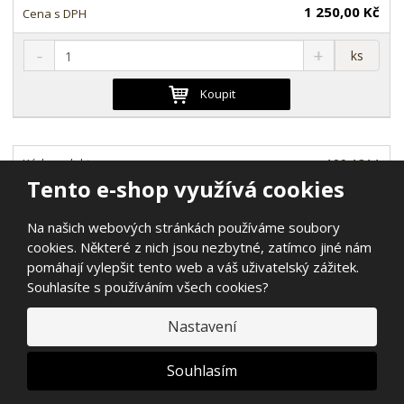
1 250,00 Kč
S
N
Z
ks
n
a
m
í
v
ě
Koupit
ž
ý
n
i
š
i
t
i
t
m
t
100-1814
p
n
m
Tento e-shop využívá cookies
o
o
n
Potravinářská vazelína LGFP 2 (SKF)
ž
o
č
-20° až 110° C, 1,0 kg
s
ž
Na našich webových stránkách používáme soubory
e
t
s
cookies. Některé z nich jsou nezbytné, zatímco jiné nám
t
SKLADEM
v
t
pomáhají vylepšit tento web a váš uživatelský zážitek.
í
v
Souhlasíte s používáním všech cookies?
1 239,67 Kč
í
1 500,00 Kč
Nastavení
S
N
Z
ks
Souhlasím
n
a
m
í
v
ě