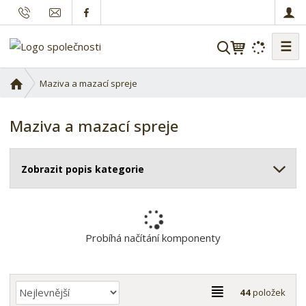
☰
V
y
h
Ú
Maziva a mazací spreje
l
v
o
e
Maziva a mazací spreje
d
d
n
a
í
t
Zobrazit popis kategorie
s
t
r
a
n
Probíhá načítání komponenty
a
Ř
T
44
položek
a