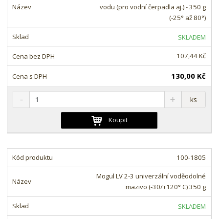
ž
o
č
vodu (pro vodní čerpadla aj.) - 350 g
s
ž
e
(-25° až 80°)
t
s
t
v
t
SKLADEM
í
v
í
107,44 Kč
130,00 Kč
S
N
Z
ks
n
a
m
í
v
ě
Koupit
ž
ý
n
i
š
i
t
i
t
m
t
100-1805
p
n
m
o
o
n
Mogul LV 2-3 univerzální voděodolné
ž
o
č
mazivo (-30/+120° C) 350 g
s
ž
e
t
s
t
SKLADEM
v
t