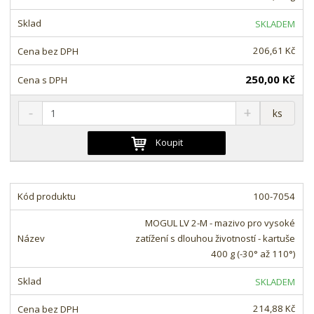
s
ž
e
t
s
t
SKLADEM
v
t
í
v
206,61 Kč
í
250,00 Kč
S
N
Z
ks
n
a
m
í
v
ě
Koupit
ž
ý
n
i
š
i
t
i
t
m
t
100-7054
p
n
m
o
o
n
MOGUL LV 2-M - mazivo pro vysoké
ž
o
č
zatížení s dlouhou životností - kartuše
s
ž
e
400 g (-30° až 110°)
t
s
t
v
t
SKLADEM
í
v
í
214,88 Kč