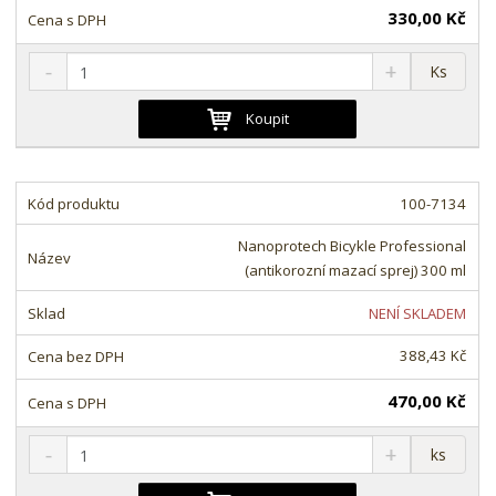
330,00 Kč
S
N
Z
Ks
n
a
m
í
v
ě
Koupit
ž
ý
n
i
š
i
t
i
t
m
t
100-7134
p
n
m
o
o
n
Nanoprotech Bicykle Professional
ž
o
č
(antikorozní mazací sprej) 300 ml
s
ž
e
t
s
t
NENÍ SKLADEM
v
t
í
v
388,43 Kč
í
470,00 Kč
S
N
Z
ks
n
a
m
í
v
ě