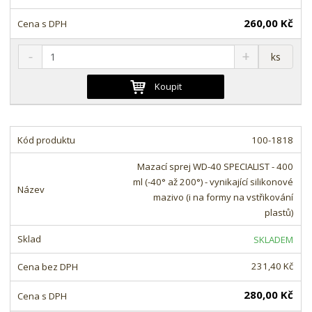
260,00 Kč
S
N
Z
ks
n
a
m
í
v
ě
Koupit
ž
ý
n
i
š
i
t
i
t
m
t
100-1818
p
n
m
o
o
n
Mazací sprej WD-40 SPECIALIST - 400
ž
o
č
ml (-40° až 200°) - vynikající silikonové
s
ž
e
mazivo (i na formy na vstřikování
t
s
t
plastů)
v
t
í
v
SKLADEM
í
231,40 Kč
280,00 Kč