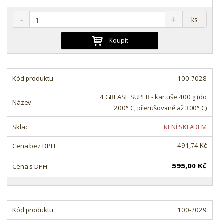
S
N
Z
ks
n
a
m
í
v
ě
Koupit
ž
ý
n
i
š
i
t
i
t
m
t
100-7028
p
n
m
o
o
n
4 GREASE SUPER - kartuše 400 g (do
ž
o
č
200° C, přerušovaně až 300° C)
s
ž
e
t
s
t
NENÍ SKLADEM
v
t
í
v
491,74 Kč
í
595,00 Kč
100-7029