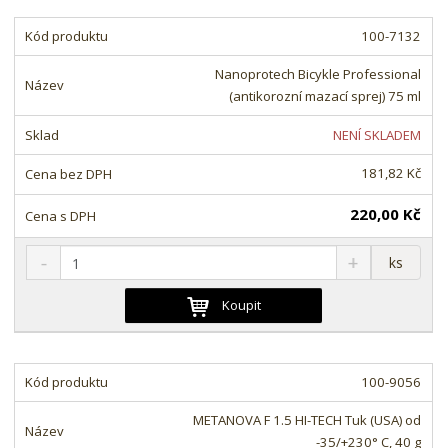
t
i
t
m
t
100-7132
p
n
m
o
o
n
Nanoprotech Bicykle Professional
ž
o
č
(antikorozní mazací sprej) 75 ml
s
ž
e
t
s
t
NENÍ SKLADEM
v
t
í
v
181,82 Kč
í
220,00 Kč
S
N
Z
ks
n
a
m
í
v
ě
Koupit
ž
ý
n
i
š
i
t
i
t
m
t
100-9056
p
n
m
o
o
n
METANOVA F 1.5 HI-TECH Tuk (USA) od
ž
o
č
-35/+230° C, 40 g