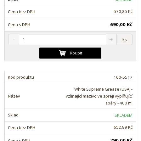
570,25 Kč
690,00 Kč
S
N
Z
ks
n
a
m
í
v
ě
Koupit
ž
ý
n
i
š
i
t
i
t
m
t
100-5517
p
n
m
o
o
n
White Supreme Grease (USA) -
ž
o
č
vzlínající mazivo ve spreji vyplňující
s
ž
e
spáry - 400 ml
t
s
t
v
t
SKLADEM
í
v
í
652,89 Kč
790,00 Kč