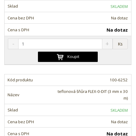
t
s
t
SKLADEM
v
t
í
v
Na dotaz
í
Na dotaz
S
N
Z
Ks
n
a
m
í
v
ě
Koupit
ž
ý
n
i
š
i
t
i
t
m
t
100-6252
p
n
m
o
o
n
teflonová šňůra FLEX-0-DIT (3 mm x 30
ž
o
č
m)
s
ž
e
t
s
t
SKLADEM
v
t
í
v
Na dotaz
í
Na dotaz