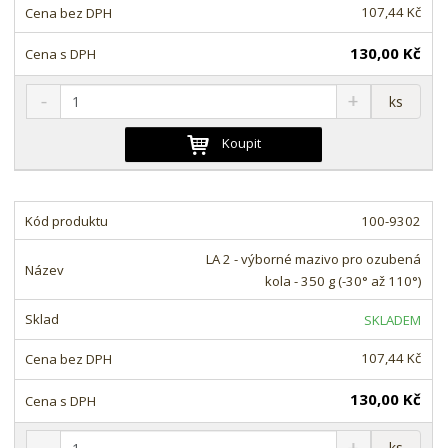
í
v
107,44 Kč
í
130,00 Kč
S
N
Z
ks
n
a
m
í
v
ě
Koupit
ž
ý
n
i
š
i
t
i
t
m
t
100-9302
p
n
m
o
o
n
LA 2 - výborné mazivo pro ozubená
ž
o
č
kola - 350 g (-30° až 110°)
s
ž
e
t
s
t
SKLADEM
v
t
í
v
107,44 Kč
í
130,00 Kč
S
N
Z
ks