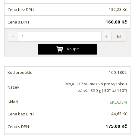
t
s
t
v
t
132,23 Kč
í
v
í
160,00 Kč
S
N
Z
ks
n
a
m
í
v
ě
Koupit
ž
ý
n
i
š
i
t
i
t
m
t
100-1802
p
n
m
o
o
n
Mogul LI 2M - mazivo pro vysokou
ž
o
č
zátěž - 350 g (-30° až 110°)
s
ž
e
t
s
t
SKLADEM
v
t
í
v
144,63 Kč
í
175,00 Kč