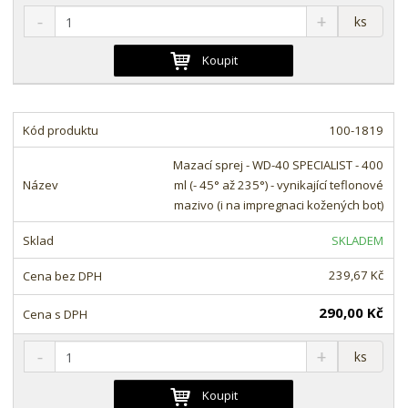
S
N
Z
ks
n
a
m
í
v
ě
Koupit
ž
ý
n
i
š
i
t
i
t
m
t
100-1819
p
n
m
o
o
n
Mazací sprej - WD-40 SPECIALIST - 400
ž
o
č
ml (- 45° až 235°) - vynikající teflonové
s
ž
e
mazivo (i na impregnaci kožených bot)
t
s
t
v
t
SKLADEM
í
v
í
239,67 Kč
290,00 Kč
S
N
Z
ks
n
a
m
í
v
ě
Koupit
ž
ý