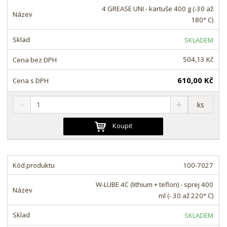
4 GREASE UNI - kartuše 400 g (-30 až
180° C)
SKLADEM
504,13 Kč
610,00 Kč
S
N
Z
ks
n
a
m
í
v
ě
Koupit
ž
ý
n
i
š
i
t
i
t
m
t
100-7027
p
n
m
o
o
n
W-LUBE 4C (lithium + teflon) - sprej 400
ž
o
č
ml (- 30 až 220° C)
s
ž
e
t
s
t
SKLADEM
v
t