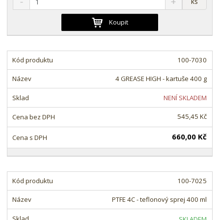
ks
n
a
m
í
v
ě
Koupit
ž
ý
n
i
š
i
t
i
t
m
t
100-7030
p
n
m
o
o
n
4 GREASE HIGH - kartuše 400 g
ž
o
č
s
ž
e
NENÍ SKLADEM
t
s
t
v
t
545,45 Kč
í
v
í
660,00 Kč
100-7025
PTFE 4C - teflonový sprej 400 ml
SKLADEM