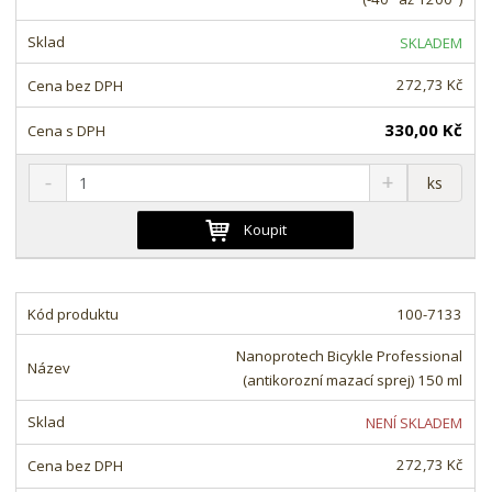
s
ž
e
t
s
t
SKLADEM
v
t
í
v
272,73 Kč
í
330,00 Kč
S
N
Z
ks
n
a
m
í
v
ě
Koupit
ž
ý
n
i
š
i
t
i
t
m
t
100-7133
p
n
m
o
o
n
Nanoprotech Bicykle Professional
ž
o
č
(antikorozní mazací sprej) 150 ml
s
ž
e
t
s
t
NENÍ SKLADEM
v
t
í
v
272,73 Kč
í