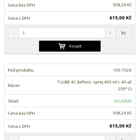
í
v
508,26 Kč
í
615,00 Kč
S
N
Z
ks
n
a
m
í
v
ě
Koupit
ž
ý
n
i
š
i
t
i
t
m
t
100-7026
p
n
m
o
o
n
T-LUBE 4C (teflon) - sprej 400 ml (- 40 až
ž
o
č
250° C)
s
ž
e
t
s
t
SKLADEM
v
t
í
v
508,26 Kč
í
615,00 Kč
S
N
Z