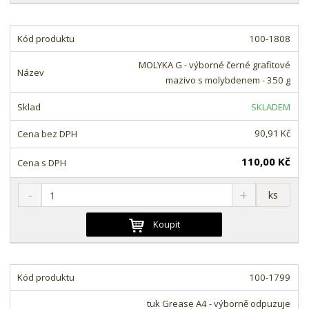
i
š
i
t
i
t
m
t
100-1808
p
n
m
o
o
n
MOLYKA G - výborné černé grafitové
ž
o
č
mazivo s molybdenem - 350 g
s
ž
e
t
s
t
SKLADEM
v
t
í
v
90,91 Kč
í
110,00 Kč
S
N
Z
ks
n
a
m
í
v
ě
Koupit
ž
ý
n
i
š
i
t
i
t
m
t
100-1799
p
n
m
o
o
n
tuk Grease A4 - výborně odpuzuje