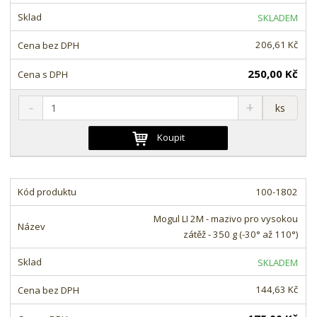
t
s
t
SKLADEM
v
t
í
v
206,61 Kč
í
250,00 Kč
S
N
Z
ks
n
a
m
í
v
ě
Koupit
ž
ý
n
i
š
i
t
i
t
m
t
100-1802
p
n
m
o
o
n
Mogul LI 2M - mazivo pro vysokou
ž
o
č
zátěž - 350 g (-30° až 110°)
s
ž
e
t
s
t
SKLADEM
v
t
í
v
144,63 Kč
í