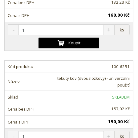
v
t
132,23 Kč
í
v
í
160,00 Kč
S
N
Z
ks
n
a
m
í
v
ě
Koupit
ž
ý
n
i
š
i
t
i
t
m
t
100-6251
p
n
m
o
o
n
tekutý kov (dvousložkový) - univerzální
ž
o
č
použití
s
ž
e
t
s
t
SKLADEM
v
t
í
v
157,02 Kč
í
190,00 Kč
S
N
Z
ks