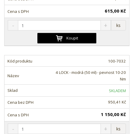
í
615,00 Kč
S
N
Z
ks
n
a
m
í
v
ě
Koupit
ž
ý
n
i
š
i
t
i
t
m
t
100-7032
p
n
m
o
o
n
4 LOCK - modrá (50 ml) - pevnost 10-20
ž
o
č
Nm
s
ž
e
t
s
t
SKLADEM
v
t
í
v
950,41 Kč
í
1 150,00 Kč
S
N
Z
ks
n
a
m