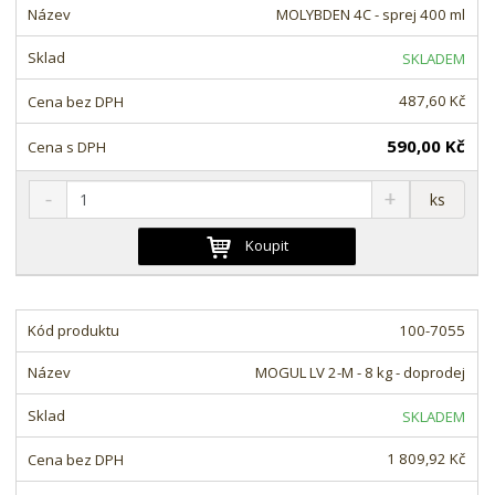
o
o
n
MOLYBDEN 4C - sprej 400 ml
ž
o
č
s
ž
e
SKLADEM
t
s
t
v
t
487,60 Kč
í
v
í
590,00 Kč
S
N
Z
ks
n
a
m
í
v
ě
Koupit
ž
ý
n
i
š
i
t
i
t
m
t
100-7055
p
n
m
o
o
n
MOGUL LV 2-M - 8 kg - doprodej
ž
o
č
s
ž
e
SKLADEM
t
s
t
v
t
1 809,92 Kč
í
v