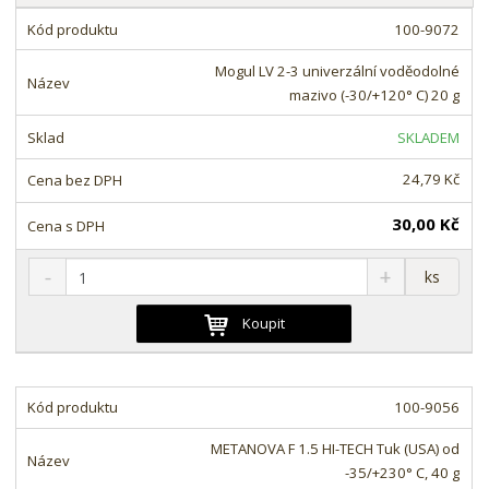
a
z
b
100-9072
e
u
n
Mogul LV 2-3 univerzální voděodolné
l
í
mazivo (-30/+120° C) 20 g
k
p
o
SKLADEM
r
o
v
24,79 Kč
d
ý
u
v
30,00 Kč
k
ý
t
S
N
Z
p
ks
ů
n
a
m
i
í
v
ě
Koupit
s
ž
ý
n
i
š
i
t
i
t
m
t
100-9056
p
n
m
o
o
n
METANOVA F 1.5 HI-TECH Tuk (USA) od
ž
o
č
-35/+230° C, 40 g
s
ž
e