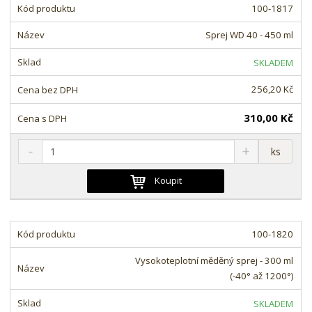
m
t
100-1817
p
n
m
o
o
n
Sprej WD 40 - 450 ml
ž
o
č
s
ž
e
SKLADEM
t
s
t
v
t
256,20 Kč
í
v
í
310,00 Kč
S
N
Z
ks
n
a
m
í
v
ě
Koupit
ž
ý
n
i
š
i
t
i
t
m
t
100-1820
p
n
m
o
o
n
Vysokoteplotní měděný sprej - 300 ml
ž
o
č
(-40° až 1200°)
s
ž
e
t
s
t
SKLADEM