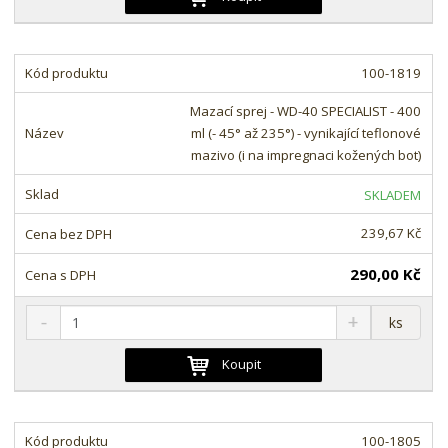
ž
ý
n
i
š
i
t
i
t
m
t
100-1819
p
n
m
o
o
n
Mazací sprej - WD-40 SPECIALIST - 400
ž
o
č
ml (- 45° až 235°) - vynikající teflonové
s
ž
e
mazivo (i na impregnaci kožených bot)
t
s
t
v
t
SKLADEM
í
v
í
239,67 Kč
290,00 Kč
S
N
Z
ks
n
a
m
í
v
ě
Koupit
ž
ý
n
i
š
i
t
i
t
m
t
100-1805
p