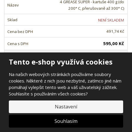
o
n
4 GREASE SUPER - kartuše 400 g (do
ž
o
č
200° C, přerušovaně až 300° C)
s
ž
e
t
s
t
NENÍ SKLADEM
v
t
í
v
491,74 Kč
í
595,00 Kč
Tento e-shop využívá cookies
100-7030
Na našich webových stránkách používáme soubory
cookies. Některé z nich jsou nezbytné, zatímco jiné nám
4 GREASE HIGH - kartuše 400 g
pomáhají vylepšit tento web a váš uživatelský zážitek.
NENÍ SKLADEM
Souhlasíte s používáním všech cookies?
545,45 Kč
Nastavení
660,00 Kč
Souhlasím