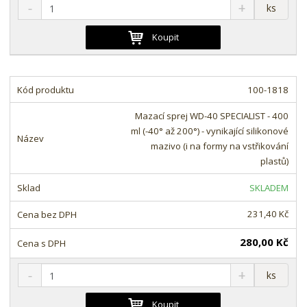
S
N
Z
ks
n
a
m
í
v
ě
Koupit
ž
ý
n
i
š
i
t
i
t
m
t
100-1818
p
n
m
o
o
n
Mazací sprej WD-40 SPECIALIST - 400
ž
o
č
ml (-40° až 200°) - vynikající silikonové
s
ž
e
mazivo (i na formy na vstřikování
t
s
t
plastů)
v
t
í
v
SKLADEM
í
231,40 Kč
280,00 Kč
S
N
Z
ks
n
a
m
í
v
ě
Koupit