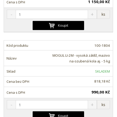
í
1 150,00 Kč
S
N
Z
ks
n
a
m
í
v
ě
Koupit
ž
ý
n
i
š
i
t
i
t
m
t
100-1804
p
n
m
o
o
n
MOGUL LI-2M - vysoká zátěž, mazivo
ž
o
č
na ozubená kola aj. - 5 kg
s
ž
e
t
s
t
SKLADEM
v
t
í
v
818,18 Kč
í
990,00 Kč
S
N
Z
ks
n
a
m
í
v
ě
Koupit