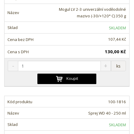
n
m
o
o
n
Mogul LV 2-3 univerzální voděodolné
ž
o
č
mazivo (-30/+120° C) 350 g
s
ž
e
t
s
t
SKLADEM
v
t
í
v
107,44 Kč
í
130,00 Kč
S
N
Z
ks
n
a
m
í
v
ě
Koupit
ž
ý
n
i
š
i
t
i
t
m
t
100-1816
p
n
m
o
o
n
Sprej WD 40 - 250 ml
ž
o
č
s
ž
e
SKLADEM
t
s
t