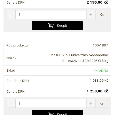
í
2 190,00 Kč
S
N
Z
Ks
n
a
m
í
v
ě
Koupit
ž
ý
n
i
š
i
t
i
t
m
t
100-1807
p
n
m
o
o
n
Mogul LV 2-3 univerzální voděodolné
ž
o
č
lithe mazivo (-30/+120° C) 8 kg
s
ž
e
t
s
t
SKLADEM
v
t
í
v
1 033,06 Kč
í
1 250,00 Kč
S
N
Z
ks
n
a
m
í
v
ě
Koupit