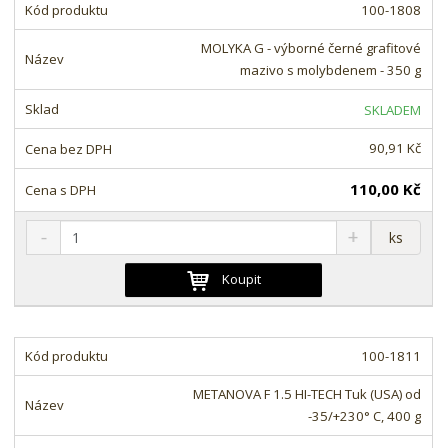
m
t
100-1808
p
n
m
o
o
n
MOLYKA G - výborné černé grafitové
ž
o
č
mazivo s molybdenem - 350 g
s
ž
e
t
s
t
SKLADEM
v
t
í
v
90,91 Kč
í
110,00 Kč
S
N
Z
ks
n
a
m
í
v
ě
Koupit
ž
ý
n
i
š
i
t
i
t
m
t
100-1811
p
n
m
o
o
n
METANOVA F 1.5 HI-TECH Tuk (USA) od
ž
o
č
-35/+230° C, 400 g
s
ž
e