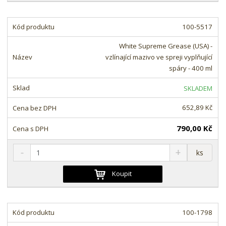
i
š
i
t
i
t
m
t
100-5517
p
n
m
o
o
n
White Supreme Grease (USA) -
ž
o
č
vzlínající mazivo ve spreji vyplňující
s
ž
e
spáry - 400 ml
t
s
t
v
t
SKLADEM
í
v
í
652,89 Kč
790,00 Kč
S
N
Z
ks
n
a
m
í
v
ě
Koupit
ž
ý
n
i
š
i
t
i
t
m
t
100-1798
p
n
m