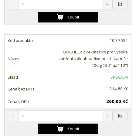
S
N
Z
ks
n
a
m
í
v
ě
Koupit
ž
ý
n
i
š
i
t
i
t
m
t
100-7054
p
n
m
o
o
n
MOGUL LV 2-M - mazivo pro vysoké
ž
o
č
zatížení s dlouhou životností - kartuše
s
ž
e
400 g (-30° až 110°)
t
s
t
v
t
SKLADEM
í
v
í
214,88 Kč
260,00 Kč
S
N
Z
ks
n
a
m
í
v
ě
Koupit
ž
ý
n