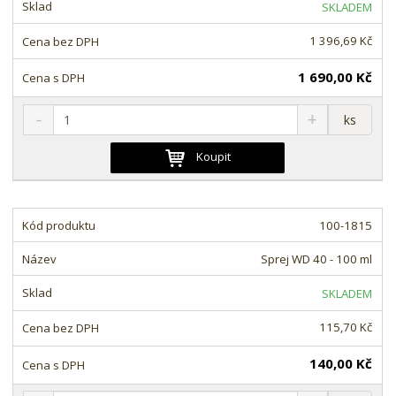
t
s
t
SKLADEM
v
t
í
v
1 396,69 Kč
í
1 690,00 Kč
S
N
Z
ks
n
a
m
í
v
ě
Koupit
ž
ý
n
i
š
i
t
i
t
m
t
100-1815
p
n
m
o
o
n
Sprej WD 40 - 100 ml
ž
o
č
s
ž
e
SKLADEM
t
s
t
v
t
115,70 Kč
í
v
í
140,00 Kč