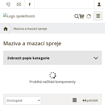
☰
V
y
h
Ú
Maziva a mazací spreje
l
v
o
e
Maziva a mazací spreje
d
d
n
a
í
t
Zobrazit popis kategorie
s
t
r
a
n
Probíhá načítání komponenty
a
Ř
T
44
položek
a