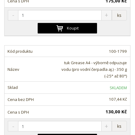
175,00 Kč
S
N
Z
ks
n
a
m
í
v
ě
Koupit
ž
ý
n
i
š
i
t
i
t
m
t
100-1799
p
n
m
o
o
n
tuk Grease A4 - výborně odpuzuje
ž
o
č
vodu (pro vodní čerpadla aj.) - 350 g
s
ž
e
(-25° až 80°)
t
s
t
v
t
SKLADEM
í
v
í
107,44 Kč
130,00 Kč
S
N
Z
ks
n
a
m