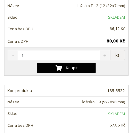
o
o
n
ložisko E 12 (12x32x7 mm)
ž
o
č
s
ž
e
SKLADEM
t
s
t
v
t
66,12 Kč
í
v
í
80,00 Kč
S
N
Z
ks
n
a
m
í
v
ě
Koupit
ž
ý
n
i
š
i
t
i
t
m
t
185-5522
p
n
m
o
o
n
ložisko E 9 (9x28x8 mm)
ž
o
č
s
ž
e
SKLADEM
t
s
t
v
t
57,85 Kč
í
v