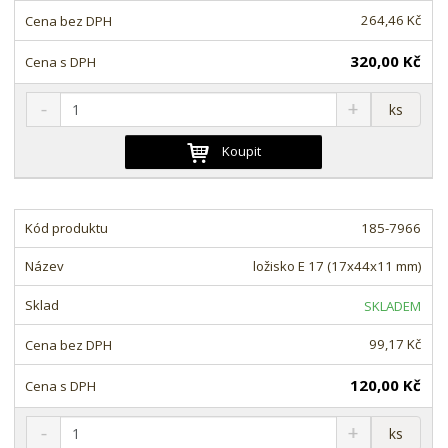
v
t
264,46 Kč
í
v
í
320,00 Kč
S
N
Z
ks
n
a
m
í
v
ě
Koupit
ž
ý
n
i
š
i
t
i
t
m
t
185-7966
p
n
m
o
o
n
ložisko E 17 (17x44x11 mm)
ž
o
č
s
ž
e
SKLADEM
t
s
t
v
t
99,17 Kč
í
v
í
120,00 Kč
S
N
Z
ks
n
a
m