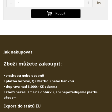
S
N
Z
ks
n
a
m
í
v
ě
Koupit
ž
ý
n
i
š
i
t
i
t
m
t
p
n
m
o
o
n
ž
o
č
s
ž
e
Jak nakupovat
t
s
t
v
t
Zboží můžete zakoupit:
í
v
í
• v eshopu nebo osobně
• platba hotově, QR Platbou nebo bankou
• doprava nad 3.000,- Kč zdarma
• zboží nezasíláme na dobírku, ani nepožadujeme platbu
předem
Export do států EU