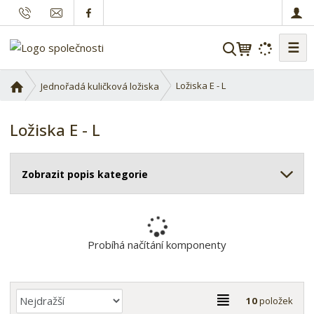
☰
V
y
h
Ú
Ložiska E - L
Jednořadá kuličková ložiska
l
v
o
e
Ložiska E - L
d
d
n
a
í
t
Zobrazit popis kategorie
s
t
r
a
n
Probíhá načítání komponenty
a
Ř
T
10
položek
a