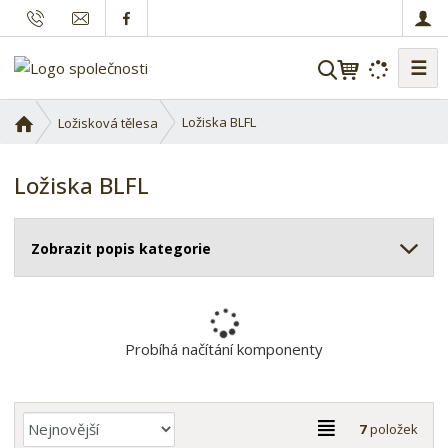
☰
V
y
h
Ú
Ložiska BLFL
Ložisková tělesa
l
v
o
e
Ložiska BLFL
d
d
n
a
í
t
Zobrazit popis kategorie
s
t
r
a
n
Probíhá načítání komponenty
a
Ř
T
7
položek
a