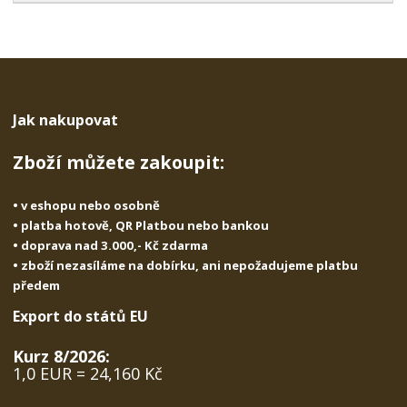
i
š
i
t
i
t
m
t
p
n
m
o
o
n
ž
o
č
s
ž
e
Jak nakupovat
t
s
t
v
t
Zboží můžete zakoupit:
í
v
í
• v eshopu nebo osobně
• platba hotově, QR Platbou nebo bankou
• doprava nad 3.000,- Kč zdarma
• zboží nezasíláme na dobírku, ani nepožadujeme platbu
předem
Export do států EU
Kurz 8/2026:
1,0 EUR = 24,160 Kč