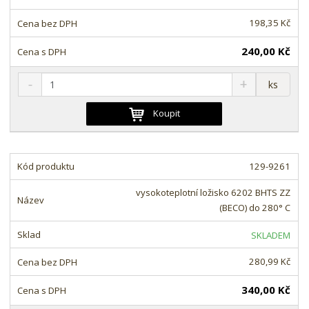
v
t
í
v
198,35 Kč
í
240,00 Kč
S
N
Z
ks
n
a
m
í
v
ě
Koupit
ž
ý
n
i
š
i
t
i
t
m
t
129-9261
p
n
m
o
o
n
vysokoteplotní ložisko 6202 BHTS ZZ
ž
o
č
(BECO) do 280° C
s
ž
e
t
s
t
SKLADEM
v
t
í
v
280,99 Kč
í
340,00 Kč