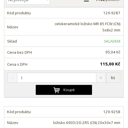
a
a
z
b
129-9287
e
u
n
celokeramické ložisko MR 85 FCW (CN)
l
í
5x8x2 mm
k
p
o
SKLADEM
r
o
v
95,04 Kč
d
ý
u
v
115,00 Kč
k
ý
t
S
N
Z
p
ks
ů
n
a
m
i
í
v
ě
Koupit
s
ž
ý
n
i
š
i
t
i
t
m
t
129-9258
p
n
m
o
o
n
ložisko 6903/20-2RS (CN) 20x30x7 mm
ž
o
č