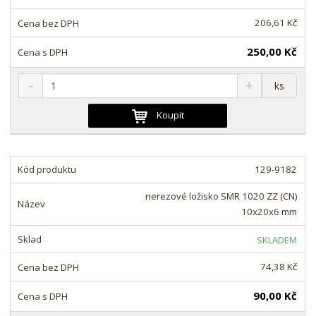
v
t
í
v
206,61 Kč
í
250,00 Kč
S
N
Z
ks
n
a
m
í
v
ě
Koupit
ž
ý
n
i
š
i
t
i
t
m
t
129-9182
p
n
m
o
o
n
nerezové ložisko SMR 1020 ZZ (CN)
ž
o
č
10x20x6 mm
s
ž
e
t
s
t
SKLADEM
v
t
í
v
74,38 Kč
í
90,00 Kč