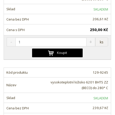
s
ž
e
t
s
t
SKLADEM
v
t
í
v
206,61 Kč
í
250,00 Kč
S
N
Z
ks
n
a
m
í
v
ě
Koupit
ž
ý
n
i
š
i
t
i
t
m
t
129-9245
p
n
m
o
o
n
vysokoteplotní ložisko 6201 BHTS ZZ
ž
o
č
(BECO) do 280° C
s
ž
e
t
s
t
SKLADEM
v
t
í
v
239,67 Kč
í