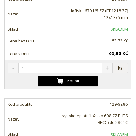
p
n
m
o
o
n
ložisko 6701/5 ZZ (ET 1218 ZZ)
ž
o
č
12x18x5 mm
s
ž
e
t
s
t
SKLADEM
v
t
í
v
53,72 Kč
í
65,00 Kč
S
N
Z
ks
n
a
m
í
v
ě
Koupit
ž
ý
n
i
š
i
t
i
t
m
t
129-9286
p
n
m
o
o
n
vysokoteplotní ložisko 608 ZZ BHTS
ž
o
č
(BECO) do 280° C
s
ž
e
t
s
t
SKLADEM