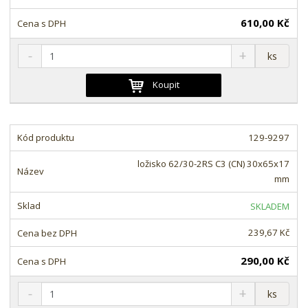
í
v
í
610,00 Kč
S
N
Z
ks
n
a
m
í
v
ě
Koupit
ž
ý
n
i
š
i
t
i
t
m
t
129-9297
p
n
m
o
o
n
ložisko 62/30-2RS C3 (CN) 30x65x17
ž
o
č
mm
s
ž
e
t
s
t
SKLADEM
v
t
í
v
239,67 Kč
í
290,00 Kč
S
N
Z
ks
n
a
m