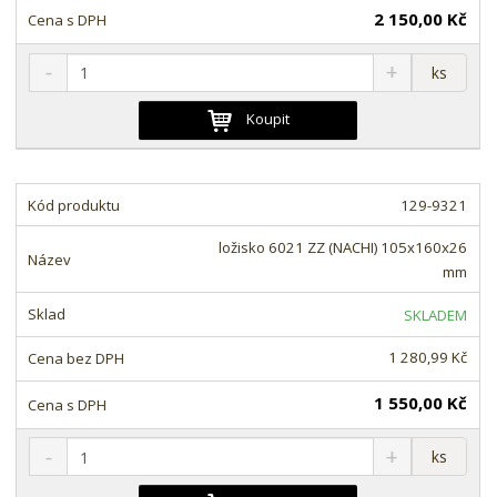
2 150,00 Kč
S
N
Z
ks
n
a
m
í
v
ě
Koupit
ž
ý
n
i
š
i
t
i
t
m
t
129-9321
p
n
m
o
o
n
ložisko 6021 ZZ (NACHI) 105x160x26
ž
o
č
mm
s
ž
e
t
s
t
SKLADEM
v
t
í
v
1 280,99 Kč
í
1 550,00 Kč
S
N
Z
ks
n
a
m
í
v