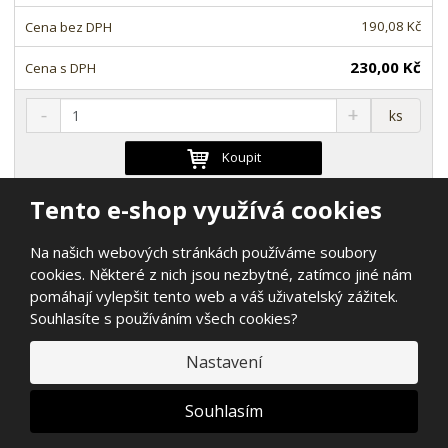
t
s
t
v
t
190,08 Kč
í
v
í
230,00 Kč
S
N
Z
ks
n
a
m
í
v
ě
Koupit
ž
ý
n
i
š
i
Tento e-shop využívá cookies
t
i
t
m
t
129-7210
p
n
m
Na našich webových stránkách používáme soubory
o
o
n
ložisko 62/22 2RS (NACHI) 22x50x14
cookies. Některé z nich jsou nezbytné, zatímco jiné nám
ž
o
č
mm
pomáhají vylepšit tento web a váš uživatelský zážitek.
s
ž
e
Souhlasíte s používáním všech cookies?
t
s
t
SKLADEM
v
t
Nastavení
í
v
157,02 Kč
í
Souhlasím
190,00 Kč