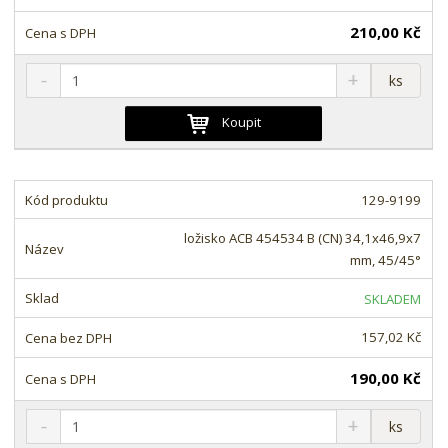
í
210,00 Kč
S
N
Z
ks
n
a
m
í
v
ě
Koupit
ž
ý
n
i
š
i
t
i
t
m
t
129-9199
p
n
m
o
o
n
ložisko ACB 454534 B (CN) 34,1x46,9x7
ž
o
č
mm, 45/45°
s
ž
e
t
s
t
SKLADEM
v
t
í
v
157,02 Kč
í
190,00 Kč
S
N
Z
ks
n
a
m