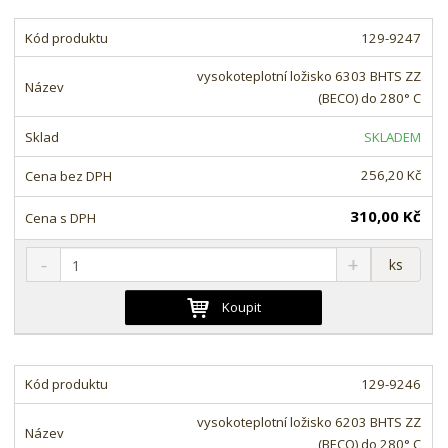
t
i
t
m
t
129-9247
p
n
m
o
o
n
vysokoteplotní ložisko 6303 BHTS ZZ
ž
o
č
(BECO) do 280° C
s
ž
e
t
s
t
SKLADEM
v
t
í
v
256,20 Kč
í
310,00 Kč
S
N
Z
ks
n
a
m
í
v
ě
Koupit
ž
ý
n
i
š
i
t
i
t
m
t
129-9246
p
n
m
o
o
n
vysokoteplotní ložisko 6203 BHTS ZZ
ž
o
č
(BECO) do 280° C