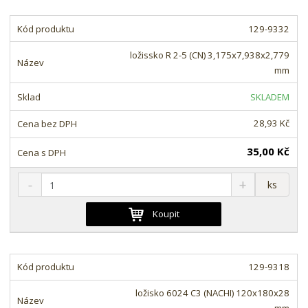
i
t
i
t
m
t
129-9332
p
n
m
o
o
n
ložissko R 2-5 (CN) 3,175x7,938x2,779
ž
o
č
mm
s
ž
e
t
s
t
SKLADEM
v
t
í
v
28,93 Kč
í
35,00 Kč
S
N
Z
ks
n
a
m
í
v
ě
Koupit
ž
ý
n
i
š
i
t
i
t
m
t
129-9318
p
n
m
o
o
n
ložisko 6024 C3 (NACHI) 120x180x28
ž
o
č