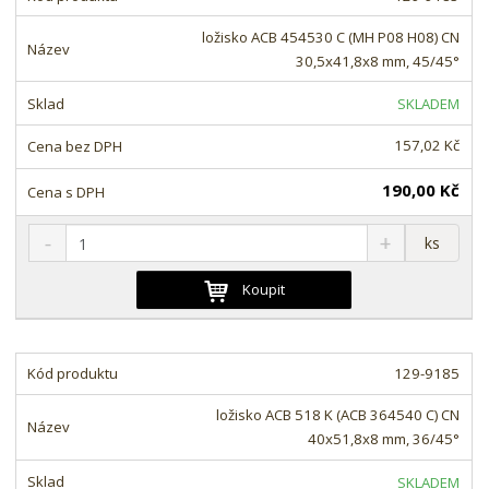
p
n
m
o
o
n
ložisko ACB 454530 C (MH P08 H08) CN
ž
o
č
30,5x41,8x8 mm, 45/45°
s
ž
e
t
s
t
SKLADEM
v
t
í
v
157,02 Kč
í
190,00 Kč
S
N
Z
ks
n
a
m
í
v
ě
Koupit
ž
ý
n
i
š
i
t
i
t
m
t
129-9185
p
n
m
o
o
n
ložisko ACB 518 K (ACB 364540 C) CN
ž
o
č
40x51,8x8 mm, 36/45°
s
ž
e
t
s
t
SKLADEM