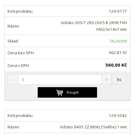
t
i
t
m
t
129-9177
p
n
m
o
o
n
ložisko 305/7 2RS (30/5 B 2RSR TVH
ž
o
č
FAG) 5x14x7 mm
s
ž
e
t
s
t
SKLADEM
v
t
í
v
462,81 Kč
í
560,00 Kč
S
N
Z
ks
n
a
m
í
v
ě
Koupit
ž
ý
n
i
š
i
t
i
t
m
t
129-5342
p
n
m
o
o
n
ložisko 6405 ZZ (NSK) 25x80x21 mm
ž
o
č