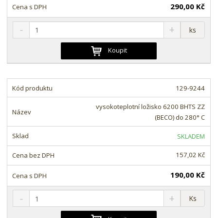
290,00 Kč
S
N
Z
ks
n
a
m
í
v
ě
Koupit
ž
ý
n
i
š
i
t
i
t
m
t
129-9244
p
n
m
o
o
n
vysokoteplotní ložisko 6200 BHTS ZZ
ž
o
č
(BECO) do 280° C
s
ž
e
t
s
t
SKLADEM
v
t
í
v
157,02 Kč
í
190,00 Kč
S
N
Z
Ks
n
a
m
í
v
ě