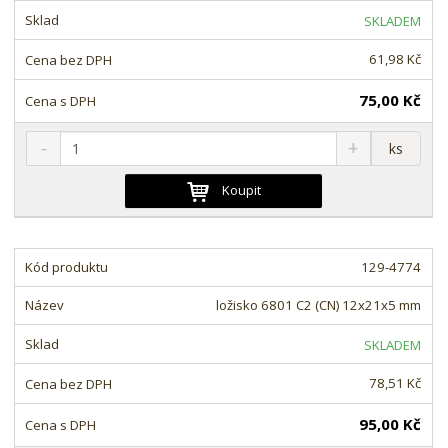
s
ž
e
SKLADEM
t
s
t
v
t
61,98 Kč
í
v
í
75,00 Kč
S
N
Z
ks
n
a
m
í
v
ě
Koupit
ž
ý
n
i
š
i
t
i
t
m
t
129-4774
p
n
m
o
o
n
ložisko 6801 C2 (CN) 12x21x5 mm
ž
o
č
s
ž
e
SKLADEM
t
s
t
v
t
78,51 Kč
í
v
í
95,00 Kč