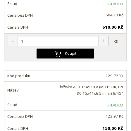
s
ž
e
SKLADEM
t
s
t
v
t
504,13 Kč
í
v
í
610,00 Kč
S
N
Z
ks
n
a
m
í
v
ě
Koupit
ž
ý
n
i
š
i
t
i
t
m
t
129-7203
p
n
m
o
o
n
ložisko ACB 364530 A (MH P03K) CN
ž
o
č
30,15x41x6,5 mm, 36/45°
s
ž
e
t
s
t
SKLADEM
v
t
í
v
123,97 Kč
í
150,00 Kč