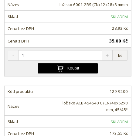
o
o
n
ložisko 6001-2RS (CN) 12x28x8 mmm
ž
o
č
s
ž
e
SKLADEM
t
s
t
v
t
28,93 Kč
í
v
í
35,00 Kč
S
N
Z
ks
n
a
m
í
v
ě
Koupit
ž
ý
n
i
š
i
t
i
t
m
t
129-9200
p
n
m
o
o
n
ložisko ACB 454540 C (CN) 40x52x8
ž
o
č
mm, 45/45°
s
ž
e
t
s
t
SKLADEM
v
t
í
v
173,55 Kč