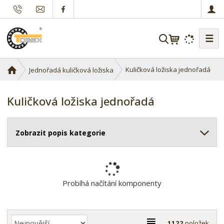
☰
V
y
h
Ú
Kuličková ložiska jednořadá
Jednořadá kuličková ložiska
l
v
e
o
Kuličková ložiska jednořadá
d
d
a
n
í
t
Zobrazit popis kategorie
s
t
r
a
n
Probíhá načítání komponenty
a
Ř
T
1122
položek