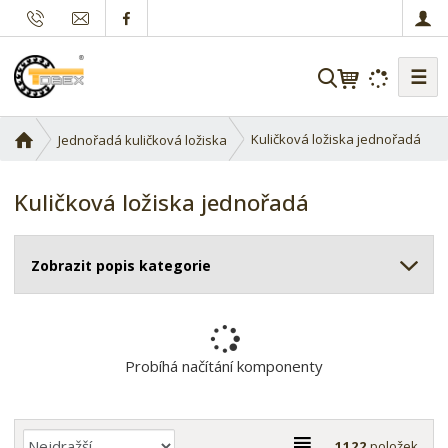
☰
V
y
h
Ú
Kuličková ložiska jednořadá
Jednořadá kuličková ložiska
l
v
e
o
Kuličková ložiska jednořadá
d
d
a
n
í
t
Zobrazit popis kategorie
s
t
r
a
n
Probíhá načítání komponenty
a
Ř
T
1122
položek