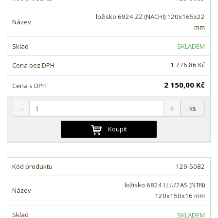
p
n
m
o
o
n
ložisko 6924 ZZ (NACHI) 120x165x22
ž
o
č
mm
s
ž
e
t
s
t
SKLADEM
v
t
í
v
1 776,86 Kč
í
2 150,00 Kč
S
N
Z
ks
n
a
m
í
v
ě
Koupit
ž
ý
n
i
š
i
t
i
t
m
t
129-5082
p
n
m
o
o
n
ložisko 6824 LLU/2AS (NTN)
ž
o
č
120x150x16 mm
s
ž
e
t
s
t
SKLADEM