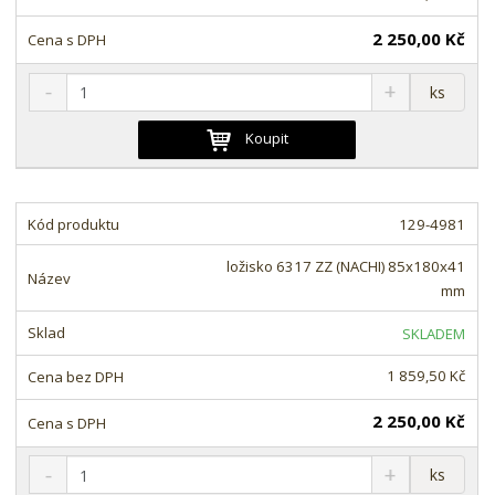
í
2 250,00 Kč
S
N
Z
ks
n
a
m
í
v
ě
Koupit
ž
ý
n
i
š
i
t
i
t
m
t
129-4981
p
n
m
o
o
n
ložisko 6317 ZZ (NACHI) 85x180x41
ž
o
č
mm
s
ž
e
t
s
t
SKLADEM
v
t
í
v
1 859,50 Kč
í
2 250,00 Kč
S
N
Z
ks
n
a
m