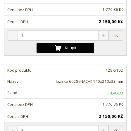
v
t
í
v
1 776,86 Kč
í
2 150,00 Kč
S
N
Z
ks
n
a
m
í
v
ě
Koupit
ž
ý
n
i
š
i
t
i
t
m
t
129-5102
p
n
m
o
o
n
ložisko 6028 (NACHI) 140x210x33 mm
ž
o
č
s
ž
e
SKLADEM
t
s
t
v
t
1 776,86 Kč
í
v
í
2 150,00 Kč
S
N
Z
ks