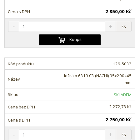
í
2 850,00 Kč
S
N
Z
ks
n
a
m
í
v
ě
Koupit
ž
ý
n
i
š
i
t
i
t
m
t
129-5032
p
n
m
o
o
n
ložisko 6319 C3 (NACHI) 95x200x45
ž
o
č
mm
s
ž
e
t
s
t
SKLADEM
v
t
í
v
2 272,73 Kč
í
2 750,00 Kč
S
N
Z
ks
n
a
m