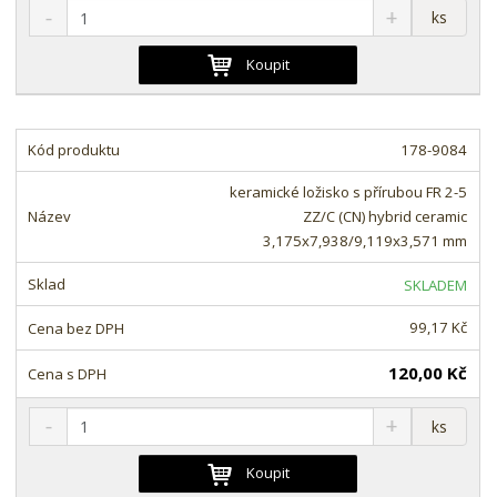
S
N
Z
ks
n
a
m
í
v
ě
Koupit
ž
ý
n
i
š
i
t
i
t
m
t
178-9084
p
n
m
o
o
n
keramické ložisko s přírubou FR 2-5
ž
o
č
ZZ/C (CN) hybrid ceramic
s
ž
e
3,175x7,938/9,119x3,571 mm
t
s
t
v
t
SKLADEM
í
v
í
99,17 Kč
120,00 Kč
S
N
Z
ks
n
a
m
í
v
ě
Koupit
ž
ý
n