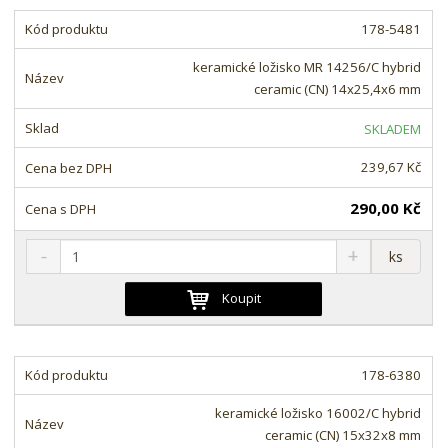
t
i
t
m
t
178-5481
p
n
m
o
o
n
keramické ložisko MR 14256/C hybrid
ž
o
č
ceramic (CN) 14x25,4x6 mm
s
ž
e
t
s
t
SKLADEM
v
t
í
v
239,67 Kč
í
290,00 Kč
S
N
Z
ks
n
a
m
í
v
ě
Koupit
ž
ý
n
i
š
i
t
i
t
m
t
178-6380
p
n
m
o
o
n
keramické ložisko 16002/C hybrid
ž
o
č
ceramic (CN) 15x32x8 mm
e