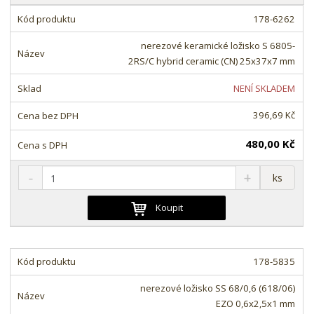
a
z
b
178-6262
e
u
n
nerezové keramické ložisko S 6805-
l
í
2RS/C hybrid ceramic (CN) 25x37x7 mm
k
p
o
NENÍ SKLADEM
r
o
v
396,69 Kč
d
ý
u
v
480,00 Kč
k
ý
t
S
N
Z
p
ks
ů
n
a
m
i
í
v
ě
Koupit
s
ž
ý
n
i
š
i
t
i
t
m
t
178-5835
p
n
m
o
o
n
nerezové ložisko SS 68/0,6 (618/06)
ž
o
č
EZO 0,6x2,5x1 mm
s
ž
e