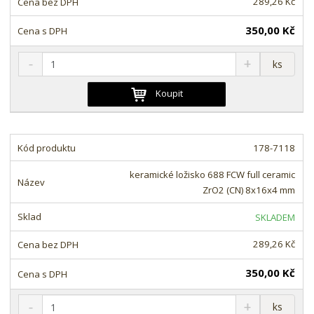
289,26 Kč
í
350,00 Kč
S
N
Z
ks
n
a
m
í
v
ě
Koupit
ž
ý
n
i
š
i
t
i
t
m
t
178-7118
p
n
m
o
o
n
keramické ložisko 688 FCW full ceramic
ž
o
č
ZrO2 (CN) 8x16x4 mm
s
ž
e
t
s
t
SKLADEM
v
t
í
v
289,26 Kč
í
350,00 Kč
S
N
Z
ks