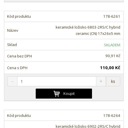
i
š
i
t
i
t
m
t
178-6261
p
n
m
o
o
n
keramické ložisko 6803-2RS/C hybrid
ž
o
č
ceramic (CN) 17x26x5 mm
s
ž
e
t
s
t
SKLADEM
v
t
í
v
90,91 Kč
í
110,00 Kč
S
N
Z
ks
n
a
m
í
v
ě
Koupit
ž
ý
n
i
š
i
t
i
t
m
t
178-6264
p
n
m
o
o
n
keramické ložisko 6902-2RS/C hybrid