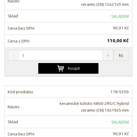
ž
o
č
ceramic (CN) 12x21x5 mm
s
ž
e
t
s
t
SKLADEM
v
t
í
v
90,91 Kč
í
110,00 Kč
S
N
Z
ks
n
a
m
í
v
ě
Koupit
ž
ý
n
i
š
i
t
i
t
m
t
178-5359
p
n
m
o
o
n
keramické ložisko 6800-2RS/C hybrid
ž
o
č
ceramic (CN) 10x19x5 mm
s
ž
e
t
s
t
SKLADEM
v
t
í
v
90,91 Kč