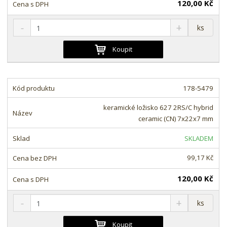
120,00 Kč
S
N
Z
ks
n
a
m
í
v
ě
Koupit
ž
ý
n
i
š
i
t
i
t
m
t
178-5479
p
n
m
o
o
n
keramické ložisko 627 2RS/C hybrid
ž
o
č
ceramic (CN) 7x22x7 mm
s
ž
e
t
s
t
SKLADEM
v
t
í
v
99,17 Kč
í
120,00 Kč
S
N
Z
ks
n
a
m
í
v
ě
Koupit