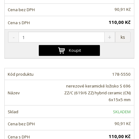
v
t
í
v
90,91 Kč
í
110,00 Kč
S
N
Z
ks
n
a
m
í
v
ě
Koupit
ž
ý
n
i
š
i
t
i
t
m
t
178-5550
p
n
m
o
o
n
nerezové keramické ložisko S 696
ž
o
č
ZZ/C (619/6 ZZ) hybrid ceramic (CN)
s
ž
e
6x15x5 mm
t
s
t
v
t
SKLADEM
í
v
í
90,91 Kč
110,00 Kč