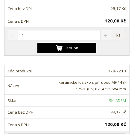
v
t
í
v
99,17 Kč
í
120,00 Kč
S
N
Z
ks
n
a
m
í
v
ě
Koupit
ž
ý
n
i
š
i
t
i
t
m
t
178-7218
p
n
m
o
o
n
keramické ložisko s přírubou MF 148-
ž
o
č
2RS/C (CN) 8x14/15,6x4 mm
s
ž
e
t
s
t
SKLADEM
v
t
í
v
99,17 Kč
í
120,00 Kč