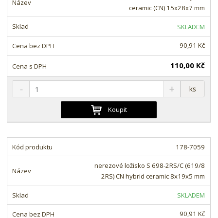
ž
o
č
ceramic (CN) 15x28x7 mm
s
ž
e
t
s
t
SKLADEM
v
t
í
v
90,91 Kč
í
110,00 Kč
S
N
Z
ks
n
a
m
í
v
ě
Koupit
ž
ý
n
i
š
i
t
i
t
m
t
178-7059
p
n
m
o
o
n
nerezové ložisko S 698-2RS/C (619/8
ž
o
č
2RS) CN hybrid ceramic 8x19x5 mm
s
ž
e
t
s
t
SKLADEM
v
t
í
v
90,91 Kč