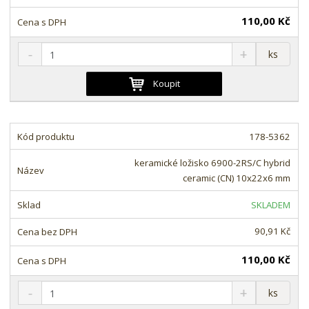
í
110,00 Kč
S
N
Z
ks
n
a
m
í
v
ě
Koupit
ž
ý
n
i
š
i
t
i
t
m
t
178-5362
p
n
m
o
o
n
keramické ložisko 6900-2RS/C hybrid
ž
o
č
ceramic (CN) 10x22x6 mm
s
ž
e
t
s
t
SKLADEM
v
t
í
v
90,91 Kč
í
110,00 Kč
S
N
Z
ks
n
a
m