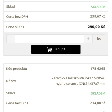
s
ž
t
s
t
SKLADEM
v
t
í
v
239,67 Kč
í
290,00 Kč
S
N
Z
ks
n
a
m
í
v
ě
Koupit
ž
ý
n
i
š
i
t
i
t
m
t
178-6265
p
n
m
o
o
n
keramické ložisko MR 24377-2RS/C
ž
o
č
hybrid ceramic (CN) 24x37x7 mm
s
ž
e
t
s
t
SKLADEM
v
t
í
v
214,88 Kč
í