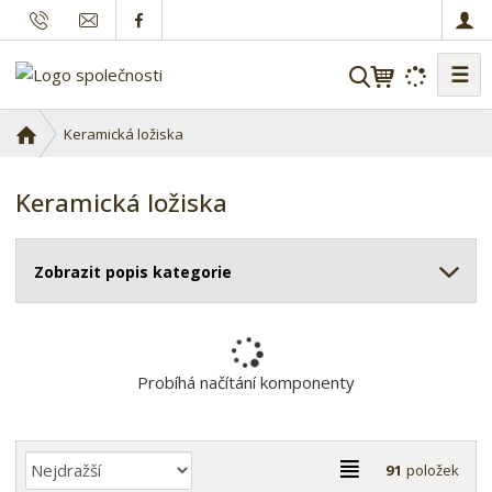
☰
V
y
h
Ú
Keramická ložiska
l
v
o
e
Keramická ložiska
d
d
n
a
í
t
Zobrazit popis kategorie
s
t
r
a
n
Probíhá načítání komponenty
a
Ř
T
91
položek
a