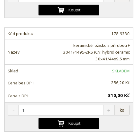
n
a
m
í
v
ě
Koupit
ž
ý
n
i
š
i
t
i
t
m
t
178-9330
p
n
m
o
o
n
keramické ložisko s přírubou F
ž
o
č
3041/4495-2RS (CN) hybrid ceramic
s
ž
e
30x41/44x9,5 mm
t
s
t
v
t
SKLADEM
í
v
í
256,20 Kč
310,00 Kč
S
N
Z
ks
n
a
m
í
v
ě
Koupit
ž
ý
n
i
š
i