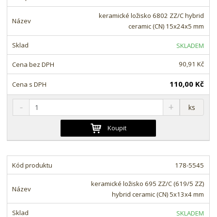
n
m
o
o
n
keramické ložisko 6802 ZZ/C hybrid
ž
o
č
ceramic (CN) 15x24x5 mm
s
ž
e
t
s
t
SKLADEM
v
t
í
v
90,91 Kč
í
110,00 Kč
S
N
Z
ks
n
a
m
í
v
ě
Koupit
ž
ý
n
i
š
i
t
i
t
m
t
178-5545
p
n
m
o
o
n
keramické ložisko 695 ZZ/C (619/5 ZZ)
ž
o
č
hybrid ceramic (CN) 5x13x4 mm
s
ž
e
t
s
t
SKLADEM