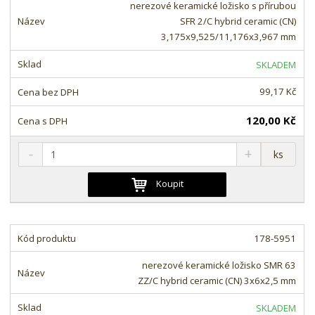
o
n
nerezové keramické ložisko s přírubou
ž
o
č
SFR 2/C hybrid ceramic (CN)
s
ž
e
3,175x9,525/11,176x3,967 mm
t
s
t
v
t
SKLADEM
í
v
í
99,17 Kč
120,00 Kč
S
N
Z
ks
n
a
m
í
v
ě
Koupit
ž
ý
n
i
š
i
t
i
t
m
t
178-5951
p
n
m
o
o
n
nerezové keramické ložisko SMR 63
ž
o
č
ZZ/C hybrid ceramic (CN) 3x6x2,5 mm
s
ž
e
t
s
t
SKLADEM