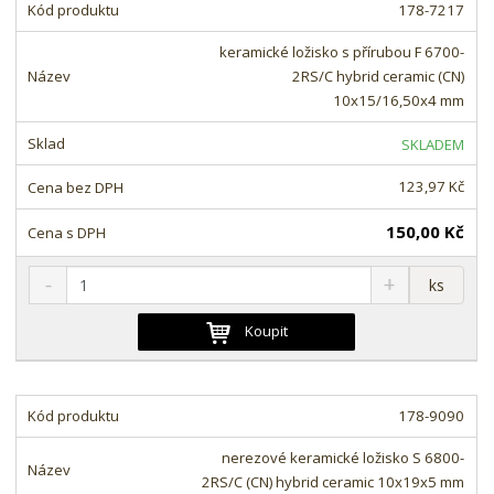
m
t
178-7217
p
n
m
o
o
n
keramické ložisko s přírubou F 6700-
ž
o
č
2RS/C hybrid ceramic (CN)
s
ž
e
10x15/16,50x4 mm
t
s
t
v
t
SKLADEM
í
v
í
123,97 Kč
150,00 Kč
S
N
Z
ks
n
a
m
í
v
ě
Koupit
ž
ý
n
i
š
i
t
i
t
m
t
178-9090
p
n
m
o
o
n
nerezové keramické ložisko S 6800-
ž
o
č
2RS/C (CN) hybrid ceramic 10x19x5 mm