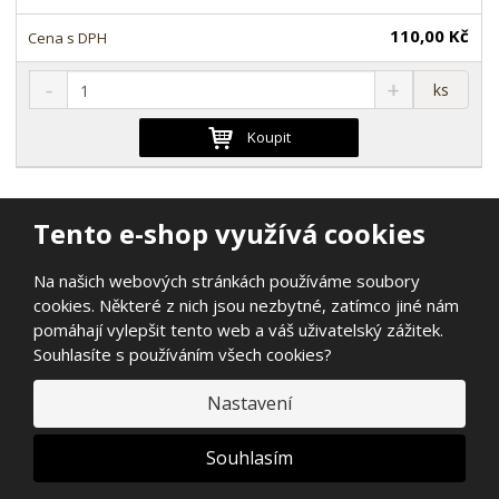
í
110,00 Kč
S
N
Z
ks
n
a
m
í
v
ě
Koupit
ž
ý
n
i
š
i
t
i
t
m
t
178-5358
Tento e-shop využívá cookies
p
n
m
o
o
n
keramické ložisko 6701-2RS/C hybrid
ž
o
č
Na našich webových stránkách používáme soubory
ceramic (CN) 12x18x4 mm
s
ž
e
cookies. Některé z nich jsou nezbytné, zatímco jiné nám
t
s
t
pomáhají vylepšit tento web a váš uživatelský zážitek.
SKLADEM
v
t
Souhlasíte s používáním všech cookies?
í
v
82,64 Kč
í
Nastavení
100,00 Kč
Souhlasím
S
N
Z
ks
n
a
m