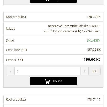
ž
ý
n
i
š
i
t
i
t
m
t
178-7205
p
n
m
o
o
n
nerezové keramické ložisko S 6803-
ž
o
č
2RS/C hybrid ceramic (CN) 17x26x5 mm
s
ž
e
t
s
t
SKLADEM
v
t
í
v
157,02 Kč
í
190,00 Kč
S
N
Z
ks
n
a
m
í
v
ě
Koupit
ž
ý
n
i
š
i
t
i
t
m
t
178-7117
p
n
m
o