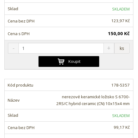
s
ž
e
t
s
t
SKLADEM
v
t
í
v
123,97 Kč
í
150,00 Kč
S
N
Z
ks
n
a
m
í
v
ě
Koupit
ž
ý
n
i
š
i
t
i
t
m
t
178-5357
p
n
m
o
o
n
nerezové keramické ložisko S 6700-
ž
o
č
2RS/C hybrid ceramic (CN) 10x15x4 mm
s
ž
e
t
s
t
SKLADEM
v
t
í
v
99,17 Kč
í