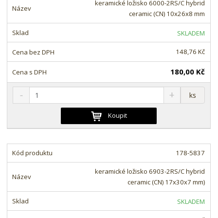
o
n
keramické ložisko 6000-2RS/C hybrid
ž
o
č
ceramic (CN) 10x26x8 mm
s
ž
e
t
s
t
SKLADEM
v
t
í
v
148,76 Kč
í
180,00 Kč
S
N
Z
ks
n
a
m
í
v
ě
Koupit
ž
ý
n
i
š
i
t
i
t
m
t
178-5837
p
n
m
o
o
n
keramické ložisko 6903-2RS/C hybrid
ž
o
č
ceramic (CN) 17x30x7 mm)
s
ž
e
t
s
t
SKLADEM
v
t
í
v