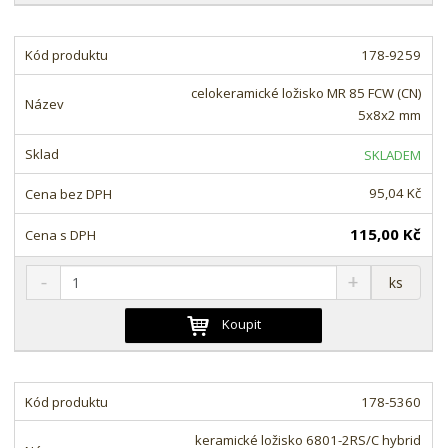
i
š
i
t
i
t
m
t
178-9259
p
n
m
o
o
n
celokeramické ložisko MR 85 FCW (CN)
ž
o
č
5x8x2 mm
s
ž
e
t
s
t
SKLADEM
v
t
í
v
95,04 Kč
í
115,00 Kč
S
N
Z
ks
n
a
m
í
v
ě
Koupit
ž
ý
n
i
š
i
t
i
t
m
t
178-5360
p
n
m
o
o
n
keramické ložisko 6801-2RS/C hybrid