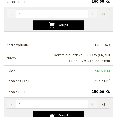
260,00 Kč
S
N
Z
ks
n
a
m
í
v
ě
Koupit
ž
ý
n
i
š
i
t
i
t
m
t
178-5949
p
n
m
o
o
n
keramické ložisko 608 FCW (CN) full
ž
o
č
ceramic (ZrO2) 8x22x7 mm
s
ž
e
t
s
t
SKLADEM
v
t
í
v
206,61 Kč
í
250,00 Kč
S
N
Z
ks
n
a
m
í
v
ě
Koupit