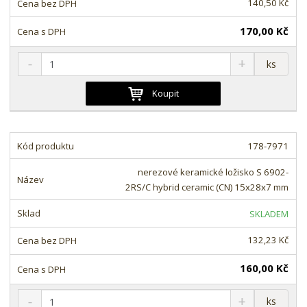
140,50 Kč
í
170,00 Kč
S
N
Z
ks
n
a
m
í
v
ě
Koupit
ž
ý
n
i
š
i
t
i
t
m
t
178-7971
p
n
m
o
o
n
nerezové keramické ložisko S 6902-
ž
o
č
2RS/C hybrid ceramic (CN) 15x28x7 mm
s
ž
e
t
s
t
SKLADEM
v
t
í
v
132,23 Kč
í
160,00 Kč
S
N
Z
ks