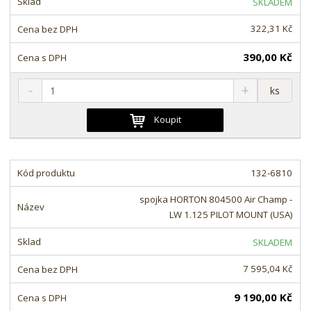
SKLADEM
v
t
í
v
322,31 Kč
í
390,00 Kč
S
N
Z
ks
n
a
m
í
v
ě
Koupit
ž
ý
n
i
š
i
t
i
t
m
t
132-6810
p
n
m
o
o
n
spojka HORTON 804500 Air Champ -
ž
o
č
LW 1.125 PILOT MOUNT (USA)
s
ž
e
t
s
t
SKLADEM
v
t
í
v
7 595,04 Kč
í
9 190,00 Kč