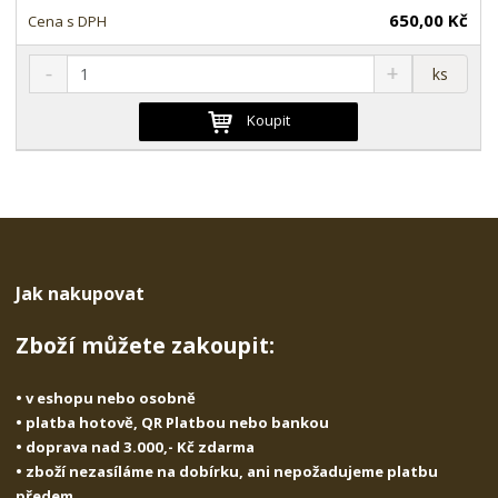
650,00 Kč
S
N
Z
ks
n
a
m
í
v
ě
Koupit
ž
ý
n
i
š
i
t
i
t
m
t
p
n
m
o
o
n
ž
o
č
s
ž
e
Jak nakupovat
t
s
t
v
t
Zboží můžete zakoupit:
í
v
í
• v eshopu nebo osobně
• platba hotově, QR Platbou nebo bankou
• doprava nad 3.000,- Kč zdarma
• zboží nezasíláme na dobírku, ani nepožadujeme platbu
předem