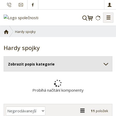
☰
V
y
h
Ú
Hardy spojky
l
v
o
e
Hardy spojky
d
d
n
a
í
t
Zobrazit popis kategorie
s
t
r
a
n
Probíhá načítání komponenty
a
Ř
T
11
položek
a