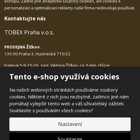
eshopu. Žádné jiné analytické soubory cookies, ani cookies k
personalizaci a optimalizaci reklamy naše firma nedovoluje používat.
Kontaktujte nás
TOBEX Praha v.o.s.
PRODEJNA Žižkov:
130 00 Praha 3, Husinecká 715/22
tramvaj 5-9-15-26, zast. Viktoria Žižkov, ca. 5 min. chůze
Po-Pá: 9.00 - 17.30, bez přestávky na oběd
Tento e-shop využívá cookies
tlf.:
222.540.423, 775.989.406
email:
tobex@tobex.cz
Na našich webových stránkách používáme soubory
cookies. Některé z nich jsou nezbytné, zatímco jiné nám
pomáhají vylepšit tento web a váš uživatelský zážitek.
Souhlasíte s používáním všech cookies?
© 2026, TOBEX Praha v.o.s.
Nastavení
Prohlášení o přístupnosti
|
Mapa stránek
|
E
Souhlasím