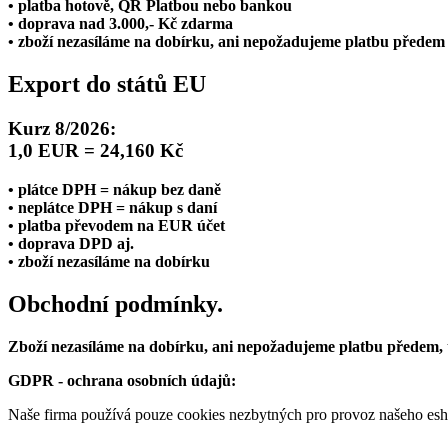
• platba hotově, QR Platbou nebo bankou
• doprava nad 3.000,- Kč zdarma
• zboží nezasíláme na dobírku, ani nepožadujeme platbu předem
Export do států EU
Kurz 8/2026:
1,0 EUR = 24,160 Kč
• plátce DPH = nákup bez daně
• neplátce DPH = nákup s daní
• platba převodem na EUR účet
• doprava DPD aj.
• zboží nezasíláme na dobírku
Obchodní podmínky.
Zboží nezasíláme na dobírku, ani nepožadujeme platbu předem,
GDPR - ochrana osobních údajů:
Naše firma používá pouze cookies nezbytných pro provoz našeho eshop