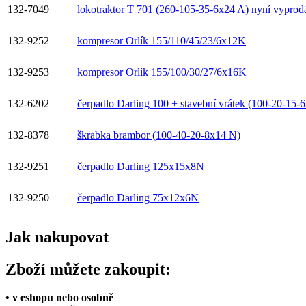
132-7049
lokotraktor T 701 (260-105-35-6x24 A) nyní vyprod
132-9252
kompresor Orlík 155/110/45/23/6x12K
132-9253
kompresor Orlík 155/100/30/27/6x16K
132-6202
čerpadlo Darling 100 + stavební vrátek (100-20-15-
132-8378
škrabka brambor (100-40-20-8x14 N)
132-9251
čerpadlo Darling 125x15x8N
132-9250
čerpadlo Darling 75x12x6N
Jak nakupovat
Zboží můžete zakoupit:
• v eshopu nebo osobně