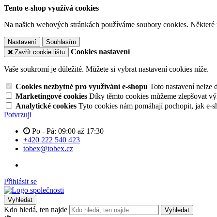
Tento e-shop využívá cookies
Na našich webových stránkách používáme soubory cookies. Některé z n
Nastavení
Souhlasím
Cookies nastavení
Zavřít cookie lištu
Vaše soukromí je důležité. Můžete si vybrat nastavení cookies níže.
Cookies nezbytné pro využívání e-shopu
Toto nastavení nelze 
Marketingové cookies
Díky těmto cookies můžeme zlepšovat výko
Analytické cookies
Tyto cookies nám pomáhají pochopit, jak e-s
Potvrzuji
Po - Pá: 09:00 až 17:30
+420 222 540 423
tobex@tobex.cz
Přihlásit se
Vyhledat
Kdo hledá, ten najde
Vyhledat