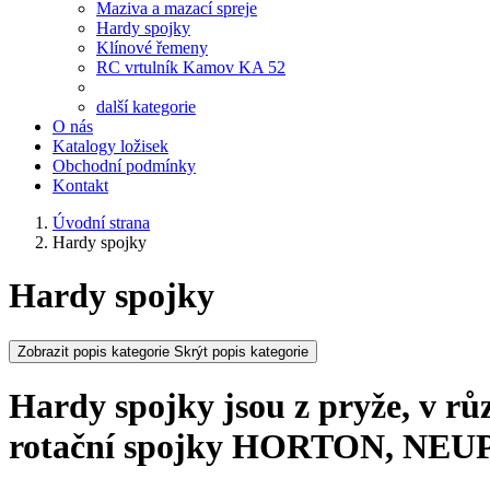
Maziva a mazací spreje
Hardy spojky
Klínové řemeny
RC vrtulník Kamov KA 52
další kategorie
O nás
Katalogy ložisek
Obchodní podmínky
Kontakt
Úvodní strana
Hardy spojky
Hardy spojky
Zobrazit popis kategorie
Skrýt popis kategorie
Hardy spojky jsou z pryže, v rů
rotační spojky HORTON, NEUP