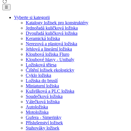
☰
Vyberte si kategorii
Katalogy ložisek pro konstruktéry
Jednořadá kuličková ložiska
Dvouřadá kuličková ložiska
Keramická ložiska
Nerezová a plastová ložiska
Jehlová a lineární ložiska
Kloubová ložiska Fluro
Kloubové hlavy - Unibaly
Ložisková tělesa
Čištění ložisek ekologicky
Cyklo ložiska
Ložiska do bruslí
Miniaturní ložiska
Kuželíková a PLC ložiska
Soudečková ložiska
Válečková ložiska
Autoložiska
Motoložiska
Gufera - Simerinky
Příslušenství ložisek
Stahováky ložisek