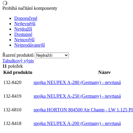
Probíhá načítání komponenty
Doporučené
Nejlevnější
Nejdražší
Dostupné
Nejnovější
Nejprodávanejší
Řazení produktů
Tabulkový výpis
11
položek
Kód produktu
Název
132-8420
spojka NEUPEX A-280 (Germany) - nevrtaná
132-8419
spojka NEUPEX A-250 (Germany) - nevrtaná
132-6810
spojka HORTON 804500 Air Champ - LW 1.125
132-8418
spojka NEUPEX A-200 (Germany) - nevrtaná